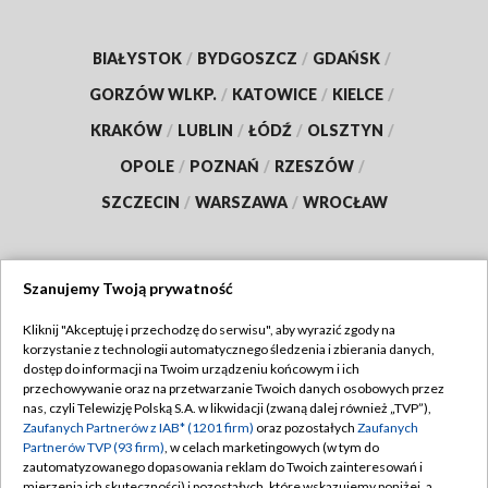
BIAŁYSTOK
/
BYDGOSZCZ
/
GDAŃSK
/
GORZÓW WLKP.
/
KATOWICE
/
KIELCE
/
KRAKÓW
/
LUBLIN
/
ŁÓDŹ
/
OLSZTYN
/
OPOLE
/
POZNAŃ
/
RZESZÓW
/
SZCZECIN
/
WARSZAWA
/
WROCŁAW
Szanujemy Twoją prywatność
Dołącz do nas:
Kliknij "Akceptuję i przechodzę do serwisu", aby wyrazić zgody na
korzystanie z technologii automatycznego śledzenia i zbierania danych,
TVP
dostęp do informacji na Twoim urządzeniu końcowym i ich
Abonament TVP
przechowywanie oraz na przetwarzanie Twoich danych osobowych przez
Regulamin TVP
nas, czyli Telewizję Polską S.A. w likwidacji (zwaną dalej również „TVP”),
Emisja w TVP
Polityka prywatności
Zaufanych Partnerów z IAB* (1201 firm)
oraz pozostałych
Zaufanych
Partnerów TVP (93 firm)
, w celach marketingowych (w tym do
Centrum informacji TVP
Moje zgody
zautomatyzowanego dopasowania reklam do Twoich zainteresowań i
mierzenia ich skuteczności) i pozostałych, które wskazujemy poniżej, a