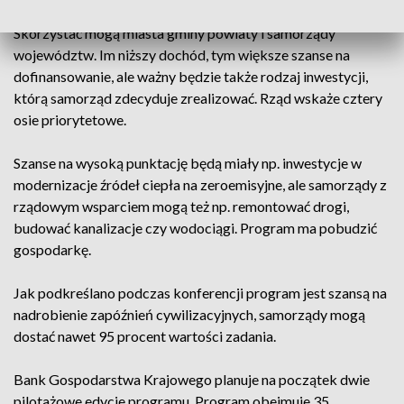
Lokalnych. Inne są zasady i wyższe dofinansowanie.
Skorzystać mogą miasta gminy powiaty i samorządy
województw. Im niższy dochód, tym większe szanse na
dofinansowanie, ale ważny będzie także rodzaj inwestycji,
którą samorząd zdecyduje zrealizować. Rząd wskaże cztery
osie priorytetowe.
Szanse na wysoką punktację będą miały np. inwestycje w
modernizacje źródeł ciepła na zeroemisyjne, ale samorządy z
rządowym wsparciem mogą też np. remontować drogi,
budować kanalizacje czy wodociągi. Program ma pobudzić
gospodarkę.
Jak podkreślano podczas konferencji program jest szansą na
nadrobienie zapóźnień cywilizacyjnych, samorządy mogą
dostać nawet 95 procent wartości zadania.
Bank Gospodarstwa Krajowego planuje na początek dwie
pilotażowe edycje programu. Program obejmuje 35