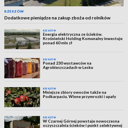
RZESZÓW
Dodatkowe pieniądze na zakup zboża od rolników
RZESZÓW
Energia elektryczna ze ścieków.
Krośnieński Holding Komunalny inwestuje
ponad 60 mln zł
RZESZÓW
Ponad 230 wystawców na
Agrobieszczadach w Lesku
RZESZÓW
Mniejsze zbiory owoców także na
Podkarpaciu. Winne przymrozki i upały
RZESZÓW
W Czarnej Górnej powstaje nowoczesna
oczyszczalnia ścieków i punkt selektywnej