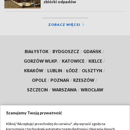
zbiórki odpadów
ZOBACZ WIĘCEJ
BIAŁYSTOK
/
BYDGOSZCZ
/
GDAŃSK
/
GORZÓW WLKP.
/
KATOWICE
/
KIELCE
/
KRAKÓW
/
LUBLIN
/
ŁÓDŹ
/
OLSZTYN
/
OPOLE
/
POZNAŃ
/
RZESZÓW
/
SZCZECIN
/
WARSZAWA
/
WROCŁAW
Szanujemy Twoją prywatność
Dołącz do nas:
Kliknij "Akceptuję i przechodzę do serwisu", aby wyrazić zgody na
korzystanie z technologii automatycznego śledzenia i zbierania danych,