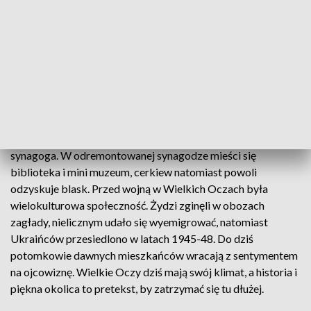
historycznych kierunkach: do kościoła, cerkwi
greckokatolickiej i synagogi. Zespół kościelno - klasztorny
jest z końca XVII wieku. Ten barokowy zabytek wiele
ucierpiał w czasie wojen, a to pamiątka - pocisk, który wbił
się w mur lecz nie wybuchł. Miejscowi uważają, że świątynię
uchronił łaskami słynący obraz Matki Bożej. Zabytkowe i
pełne osobliwości jest też otoczenie kościoła.
Po przeciwległej stronie miejscowości są natomiast cerkiew i
synagoga. W odremontowanej synagodze mieści się
biblioteka i mini muzeum, cerkiew natomiast powoli
odzyskuje blask. Przed wojną w Wielkich Oczach była
wielokulturowa społeczność. Żydzi zginęli w obozach
zagłady, nielicznym udało się wyemigrować, natomiast
Ukraińców przesiedlono w latach 1945-48. Do dziś
potomkowie dawnych mieszkańców wracają z sentymentem
na ojcowiznę. Wielkie Oczy dziś mają swój klimat, a historia i
piękna okolica to pretekst, by zatrzymać się tu dłużej.