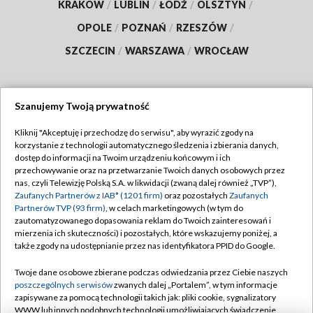
KRAKÓW
/
LUBLIN
/
ŁÓDŹ
/
OLSZTYN
/
OPOLE
/
POZNAŃ
/
RZESZÓW
/
SZCZECIN
/
WARSZAWA
/
WROCŁAW
Szanujemy Twoją prywatność
Dołącz do nas:
Kliknij "Akceptuję i przechodzę do serwisu", aby wyrazić zgody na
korzystanie z technologii automatycznego śledzenia i zbierania danych,
TVP
dostęp do informacji na Twoim urządzeniu końcowym i ich
Abonament TVP
przechowywanie oraz na przetwarzanie Twoich danych osobowych przez
Regulamin TVP
nas, czyli Telewizję Polską S.A. w likwidacji (zwaną dalej również „TVP”),
Emisja w TVP
Polityka prywatności
Zaufanych Partnerów z IAB* (1201 firm)
oraz pozostałych
Zaufanych
Partnerów TVP (93 firm)
, w celach marketingowych (w tym do
Centrum informacji TVP
Moje zgody
zautomatyzowanego dopasowania reklam do Twoich zainteresowań i
mierzenia ich skuteczności) i pozostałych, które wskazujemy poniżej, a
Naziemna Telewizja Cyfrowa
Pomoc
także zgody na udostępnianie przez nas identyfikatora PPID do Google.
Sklep TVP
Biuro reklamy
Twoje dane osobowe zbierane podczas odwiedzania przez Ciebie naszych
Rada Programowa
Kontakt
poszczególnych serwisów
zwanych dalej „Portalem”, w tym informacje
zapisywane za pomocą technologii takich jak: pliki cookie, sygnalizatory
System NOS
WWW lub innych podobnych technologii umożliwiających świadczenie