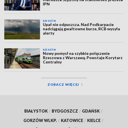
IPN
RZESZÓW
Upał nie odpuszcza. Nad Podkarpacie
nadciągają gwałtowne burze, RCB wysyła
alerty
RZESZÓW
Nowy pomysł na szybkie połączenie
Rzeszowa z Warszawą. Powstaje Korytarz
Centralny
ZOBACZ WIĘCEJ
BIAŁYSTOK
/
BYDGOSZCZ
/
GDAŃSK
/
GORZÓW WLKP.
/
KATOWICE
/
KIELCE
/