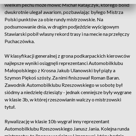
wielkim pechu może mówić Michał Ratajczyk, którego bolid
dwukrotnie ulegał awariom, pozbawiając byłego Mistrza
Polski punktów za obie rundy mistrzowskie. Na
podsumowanie dnia, w drugim podjeździe wyścigowym
Stawiarski pobił własny rekord trasy i na mecie na przełęczy
Puchaczówka.
W klasyfikacji generalnej z grona podkarpackich kierowców
najlepsze wyniki osiągnęli reprezentanci Automobilklubu
Małopolskiego z Krosna Jakub Ulanowski był piąty a
Szymon Piękoś szósty. Za nimi finiszował Roman Baran.
Zawodnik Automobilklubu Rzeszowskiego w sobotę był
siódmy a niedzielę dziesiąty - jednak cenniejsze były wygrane
w klasie 3b, w której rzeszowianin walczy o mistrzowski
tytuł.
Rywalizację w klasie 10b wygrał inny reprezentant
Automobilklubu Rzeszowskiego Janusz Jania. Kolejna runda
mistrzostw, to lipcowy wyścig w Limanowej, który będzie