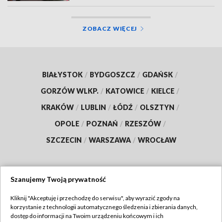
ZOBACZ WIĘCEJ
BIAŁYSTOK
/
BYDGOSZCZ
/
GDAŃSK
/
GORZÓW WLKP.
/
KATOWICE
/
KIELCE
/
KRAKÓW
/
LUBLIN
/
ŁÓDŹ
/
OLSZTYN
/
OPOLE
/
POZNAŃ
/
RZESZÓW
/
SZCZECIN
/
WARSZAWA
/
WROCŁAW
Szanujemy Twoją prywatność
Dołącz do nas:
Kliknij "Akceptuję i przechodzę do serwisu", aby wyrazić zgody na
korzystanie z technologii automatycznego śledzenia i zbierania danych,
TVP
dostęp do informacji na Twoim urządzeniu końcowym i ich