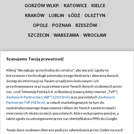
GORZÓW WLKP.
/
KATOWICE
/
KIELCE
/
KRAKÓW
/
LUBLIN
/
ŁÓDŹ
/
OLSZTYN
/
OPOLE
/
POZNAŃ
/
RZESZÓW
/
SZCZECIN
/
WARSZAWA
/
WROCŁAW
Szanujemy Twoją prywatność
Dołącz do nas:
Kliknij "Akceptuję i przechodzę do serwisu", aby wyrazić zgody na
korzystanie z technologii automatycznego śledzenia i zbierania danych,
TVP
dostęp do informacji na Twoim urządzeniu końcowym i ich
Abonament TVP
przechowywanie oraz na przetwarzanie Twoich danych osobowych przez
Regulamin TVP
nas, czyli Telewizję Polską S.A. w likwidacji (zwaną dalej również „TVP”),
Emisja w TVP
Polityka prywatności
Zaufanych Partnerów z IAB* (1201 firm)
oraz pozostałych
Zaufanych
Partnerów TVP (93 firm)
, w celach marketingowych (w tym do
Centrum informacji TVP
Moje zgody
zautomatyzowanego dopasowania reklam do Twoich zainteresowań i
mierzenia ich skuteczności) i pozostałych, które wskazujemy poniżej, a
Naziemna Telewizja Cyfrowa
Pomoc
także zgody na udostępnianie przez nas identyfikatora PPID do Google.
Sklep TVP
Biuro reklamy
Twoje dane osobowe zbierane podczas odwiedzania przez Ciebie naszych