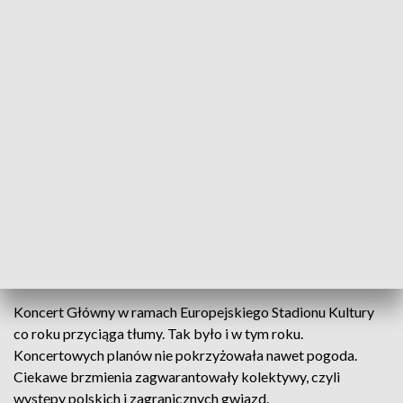
Za nami koncert główny Europejskiego Stadionu Kultury
Za nami główny punkt programu, czyli Koncert w
Parku Sybiraków w Rzeszowie, podczas którego
wystąpiły gwiazdy polskiej i zagranicznej sceny
muzycznej.
Koncert Główny w ramach Europejskiego Stadionu Kultury
co roku przyciąga tłumy. Tak było i w tym roku.
Koncertowych planów nie pokrzyżowała nawet pogoda.
Ciekawe brzmienia zagwarantowały kolektywy, czyli
występy polskich i zagranicznych gwiazd.