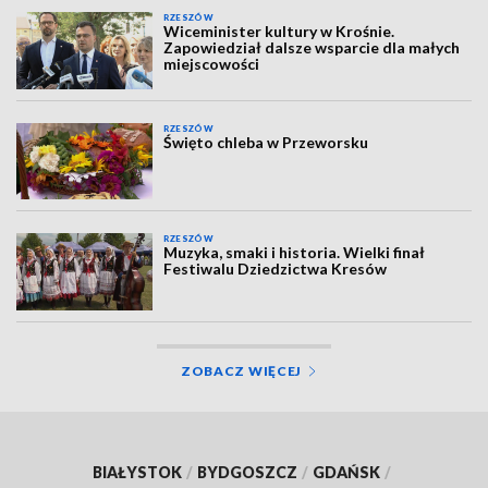
RZESZÓW
Wiceminister kultury w Krośnie.
Zapowiedział dalsze wsparcie dla małych
miejscowości
RZESZÓW
Święto chleba w Przeworsku
RZESZÓW
Muzyka, smaki i historia. Wielki finał
Festiwalu Dziedzictwa Kresów
ZOBACZ WIĘCEJ
BIAŁYSTOK
/
BYDGOSZCZ
/
GDAŃSK
/