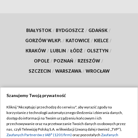
BIAŁYSTOK
/
BYDGOSZCZ
/
GDAŃSK
/
GORZÓW WLKP.
/
KATOWICE
/
KIELCE
/
KRAKÓW
/
LUBLIN
/
ŁÓDŹ
/
OLSZTYN
/
OPOLE
/
POZNAŃ
/
RZESZÓW
/
SZCZECIN
/
WARSZAWA
/
WROCŁAW
Szanujemy Twoją prywatność
Dołącz do nas:
Kliknij "Akceptuję i przechodzę do serwisu", aby wyrazić zgody na
korzystanie z technologii automatycznego śledzenia i zbierania danych,
TVP
dostęp do informacji na Twoim urządzeniu końcowym i ich
Abonament TVP
przechowywanie oraz na przetwarzanie Twoich danych osobowych przez
Regulamin TVP
nas, czyli Telewizję Polską S.A. w likwidacji (zwaną dalej również „TVP”),
Emisja w TVP
Polityka prywatności
Zaufanych Partnerów z IAB* (1201 firm)
oraz pozostałych
Zaufanych