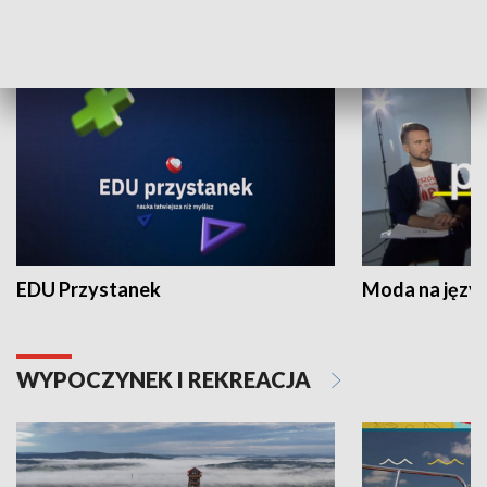
NAUKA I EDUKACJA
EDU Przystanek
Moda na język
WYPOCZYNEK I REKREACJA