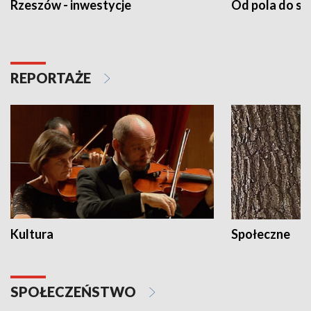
Rzeszów - inwestycje
Od pola do st
REPORTAŻE
Kultura
Społeczne
SPOŁECZEŃSTWO