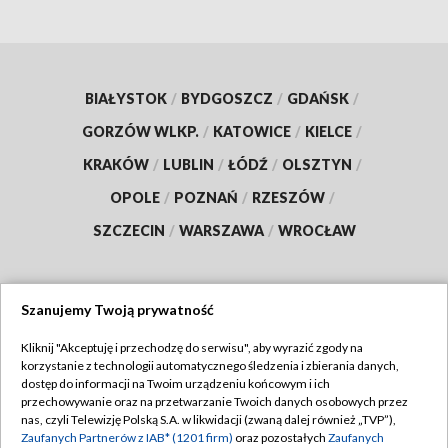
BIAŁYSTOK
/
BYDGOSZCZ
/
GDAŃSK
/
GORZÓW WLKP.
/
KATOWICE
/
KIELCE
/
KRAKÓW
/
LUBLIN
/
ŁÓDŹ
/
OLSZTYN
/
OPOLE
/
POZNAŃ
/
RZESZÓW
/
SZCZECIN
/
WARSZAWA
/
WROCŁAW
Szanujemy Twoją prywatność
Dołącz do nas:
Kliknij "Akceptuję i przechodzę do serwisu", aby wyrazić zgody na
korzystanie z technologii automatycznego śledzenia i zbierania danych,
TVP
dostęp do informacji na Twoim urządzeniu końcowym i ich
Abonament TVP
przechowywanie oraz na przetwarzanie Twoich danych osobowych przez
Regulamin TVP
nas, czyli Telewizję Polską S.A. w likwidacji (zwaną dalej również „TVP”),
Emisja w TVP
Polityka prywatności
Zaufanych Partnerów z IAB* (1201 firm)
oraz pozostałych
Zaufanych