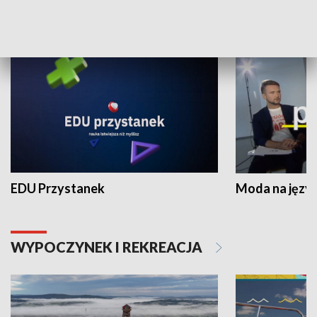
NAUKA I EDUKACJA
EDU Przystanek
Moda na język
WYPOCZYNEK I REKREACJA