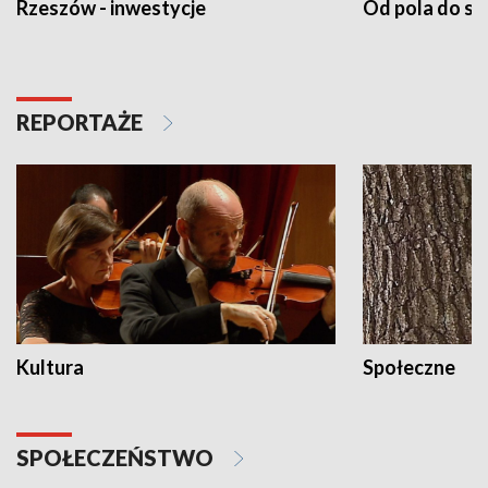
Rzeszów - inwestycje
Od pola do st
REPORTAŻE
Kultura
Społeczne
SPOŁECZEŃSTWO