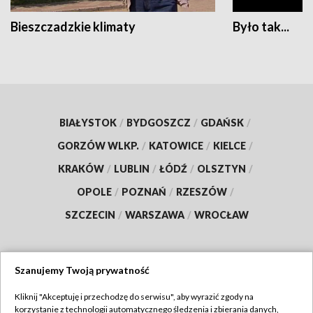
Bieszczadzkie klimaty
Było tak...
BIAŁYSTOK
/
BYDGOSZCZ
/
GDAŃSK
/
GORZÓW WLKP.
/
KATOWICE
/
KIELCE
/
KRAKÓW
/
LUBLIN
/
ŁÓDŹ
/
OLSZTYN
/
OPOLE
/
POZNAŃ
/
RZESZÓW
/
SZCZECIN
/
WARSZAWA
/
WROCŁAW
Szanujemy Twoją prywatność
Dołącz do nas:
Kliknij "Akceptuję i przechodzę do serwisu", aby wyrazić zgody na
korzystanie z technologii automatycznego śledzenia i zbierania danych,
TVP