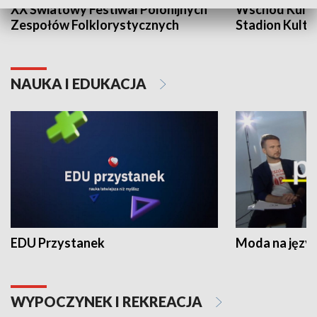
XX Światowy Festiwal Polonijnych
Wschód Kultur
Zespołów Folklorystycznych
Stadion Kultu
NAUKA I EDUKACJA
EDU Przystanek
Moda na język
WYPOCZYNEK I REKREACJA