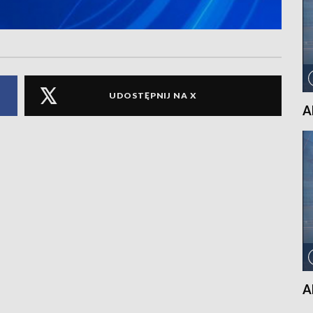
UDOSTĘPNIJ NA X
A
A