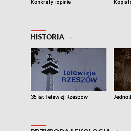
Konkrety i opinie
Kopist
HISTORIA
35 lat Telewizji Rzeszów
Jedno ż