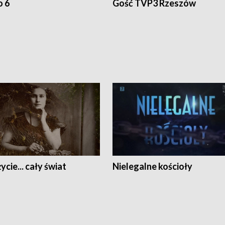
o 6
Gość TVP3 Rzeszów
ycie... cały świat
Nielegalne kościoły