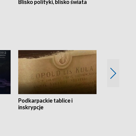
Blisko polityki, blisko świata
Popołudnie 
Podkarpackie tablice i
Szlakiem arc
inskrypcje
drewnianej