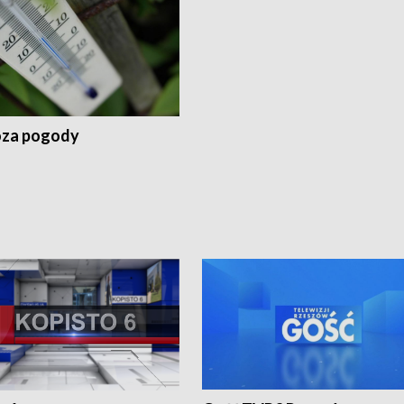
za pogody