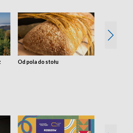
z
Od pola do stołu
50 lat ochro
przyrodnicz
Zachodnich