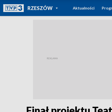
POWRÓT DO
RZESZÓW
Aktualności
Prog
TVP REGIONY
Finał projektu Tea