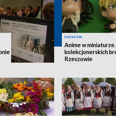
RZESZÓW
Anime w miniaturze
onie
kolekcjonerskich b
Rzeszowie