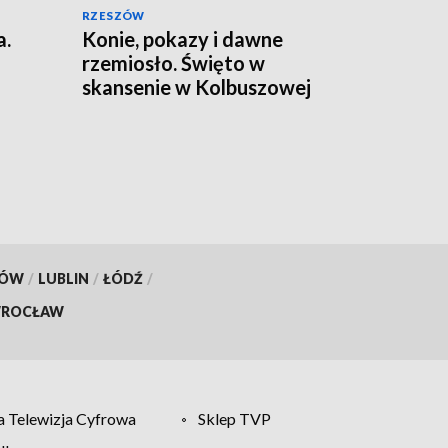
RZESZÓW
a.
Konie, pokazy i dawne
rzemiosło. Święto w
skansenie w Kolbuszowej
KÓW
/
LUBLIN
/
ŁÓDŹ
/
ROCŁAW
 Telewizja Cyfrowa
Sklep TVP