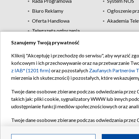
Rada Programowa
System NOS
Biuro Reklamy
Ogłoszenie pr
Oferta Handlowa
Akademia Tele
Telegazeta ogłoszenia
Szanujemy Twoją prywatność
Regulamin TVP
Kliknij "Akceptuję i przechodzę do serwisu", aby wyrazić zg
końcowym i ich przechowywanie oraz na przetwarzanie Twoich
z IAB* (1201 firm)
oraz pozostałych
Zaufanych Partnerów T
mierzenia ich skuteczności) i pozostałych, które wskazujemy
Twoje dane osobowe zbierane podczas odwiedzania przez 
takich jak: pliki cookie, sygnalizatory WWW lub innych pod
udostępnianie funkcji mediów społecznościowych oraz anali
Twoje dane osobowe zbierane podczas odwiedzania przez 
plików cookie, informacje o Twoich wyszukiwaniach w serwi
Partnerów TVP
dla realizacji następujących celów i funkc