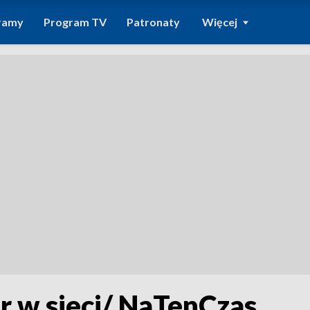
ramy
Program TV
Patronaty
Więcej
tr w sieci/ NaTenCzas