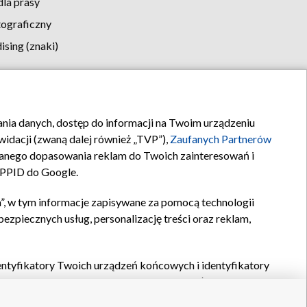
la prasy
tograficzny
sing (znaki)
klamy
Kontakt
rania danych, dostęp do informacji na Twoim urządzeniu
idacji (zwaną dalej również „TVP”),
Zaufanych Partnerów
anego dopasowania reklam do Twoich zainteresowań i
a PPID do Google.
”, w tym informacje zapisywane za pomocą technologii
zpiecznych usług, personalizację treści oraz reklam,
identyfikatory Twoich urządzeń końcowych i identyfikatory
P,
Zaufanych Partnerów z IAB
oraz pozostałych
Zaufanych
 wyboru podstawowych reklam, wyboru spersonalizowanych