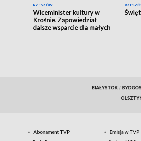
RZESZÓW
RZESZ
Wiceminister kultury w
Święt
Krośnie. Zapowiedział
dalsze wsparcie dla małych
miejscowości
BIAŁYSTOK
/
BYDGO
OLSZTY
Abonament TVP
Emisja w TVP