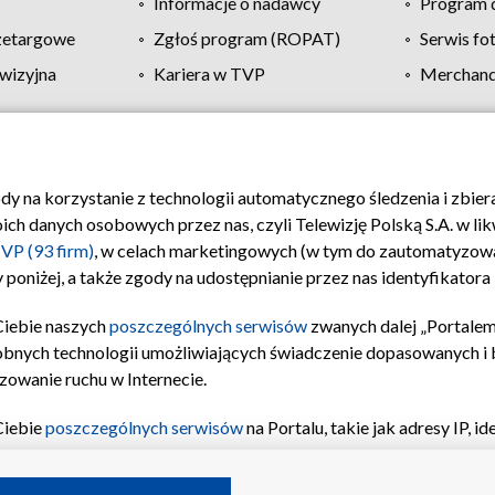
Informacje o nadawcy
Program d
zetargowe
Zgłoś program (ROPAT)
Serwis fo
wizyjna
Kariera w TVP
Merchandi
Polityka prywatności
Moje zgody
Pomoc
Biuro re
ody na korzystanie z technologii automatycznego śledzenia i zbie
 danych osobowych przez nas, czyli Telewizję Polską S.A. w likw
VP (93 firm)
, w celach marketingowych (w tym do zautomatyzow
 poniżej, a także zgody na udostępnianie przez nas identyfikator
Ciebie naszych
poszczególnych serwisów
zwanych dalej „Portalem
obnych technologii umożliwiających świadczenie dopasowanych i be
zowanie ruchu w Internecie.
Ciebie
poszczególnych serwisów
na Portalu, takie jak adresy IP, 
sach Portalu czy historia odwiedzin będą przetwarzane przez TV
ji: przechowywania informacji na urządzeniu lub dostęp do nich,
©2026 Telewizja Polska S.A. w likwidacji