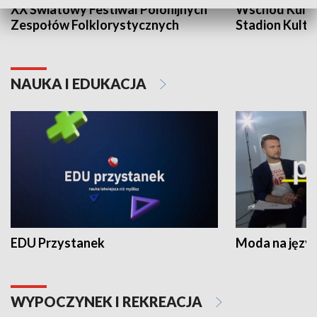
XX Światowy Festiwal Polonijnych
Wschód Kultur
Zespołów Folklorystycznych
Stadion Kultu
NAUKA I EDUKACJA
EDU Przystanek
Moda na język
WYPOCZYNEK I REKREACJA