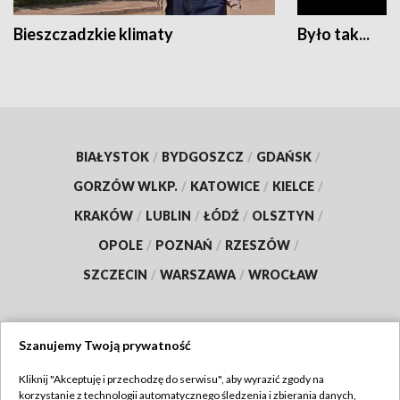
Bieszczadzkie klimaty
Było tak...
BIAŁYSTOK
/
BYDGOSZCZ
/
GDAŃSK
/
GORZÓW WLKP.
/
KATOWICE
/
KIELCE
/
KRAKÓW
/
LUBLIN
/
ŁÓDŹ
/
OLSZTYN
/
OPOLE
/
POZNAŃ
/
RZESZÓW
/
SZCZECIN
/
WARSZAWA
/
WROCŁAW
Szanujemy Twoją prywatność
Dołącz do nas:
Kliknij "Akceptuję i przechodzę do serwisu", aby wyrazić zgody na
korzystanie z technologii automatycznego śledzenia i zbierania danych,
TVP