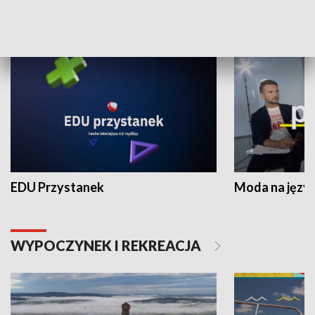
NAUKA I EDUKACJA
EDU Przystanek
Moda na język
WYPOCZYNEK I REKREACJA