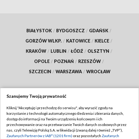
BIAŁYSTOK
/
BYDGOSZCZ
/
GDAŃSK
/
GORZÓW WLKP.
/
KATOWICE
/
KIELCE
/
KRAKÓW
/
LUBLIN
/
ŁÓDŹ
/
OLSZTYN
/
OPOLE
/
POZNAŃ
/
RZESZÓW
/
SZCZECIN
/
WARSZAWA
/
WROCŁAW
Szanujemy Twoją prywatność
Dołącz do nas:
Kliknij "Akceptuję i przechodzę do serwisu", aby wyrazić zgody na
korzystanie z technologii automatycznego śledzenia i zbierania danych,
TVP
dostęp do informacji na Twoim urządzeniu końcowym i ich
Abonament TVP
przechowywanie oraz na przetwarzanie Twoich danych osobowych przez
Regulamin TVP
nas, czyli Telewizję Polską S.A. w likwidacji (zwaną dalej również „TVP”),
Emisja w TVP
Polityka prywatności
Zaufanych Partnerów z IAB* (1201 firm)
oraz pozostałych
Zaufanych