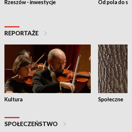
Rzeszów - inwestycje
Od pola do st
REPORTAŻE
Kultura
Społeczne
SPOŁECZEŃSTWO