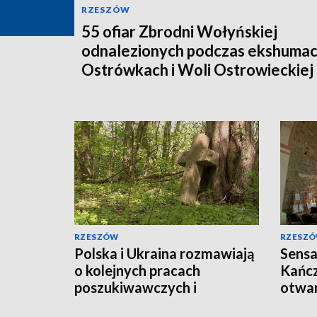
RZESZÓW
55 ofiar Zbrodni Wołyńskiej
odnalezionych podczas ekshumac
Ostrówkach i Woli Ostrowieckiej
RZESZÓW
RZESZ
Polska i Ukraina rozmawiają
Sensa
o kolejnych pracach
Kańcz
poszukiwawczych i
otwar
ekshumacyjnych
murow