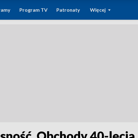
ramy
Program TV
Patronaty
Więcej
esność. Obchody 40-lecia 