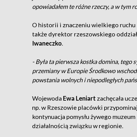
opowiadałem te różne rzeczy, a w tym ro
O historii i znaczeniu wielkiego ruch
także dyrektor rzeszowskiego oddzia
Iwaneczko
.
- Była ta pierwsza kostka domina, tego
przemiany w Europie Środkowo wschodn
powstania wolnych i niepodległych państ
Wojewoda
Ewa Leniart
zachęcała ucze
np. w Rzeszowie placówki przypominają
kontynuacja pomysłu żywego muzeum s
działalnością związku w regionie.