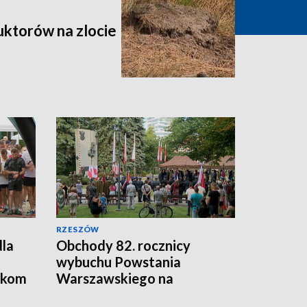
uktorów na zlocie
RZESZÓW
dla
Obchody 82. rocznicy
wybuchu Powstania
ikom
Warszawskiego na
Podkarpaciu