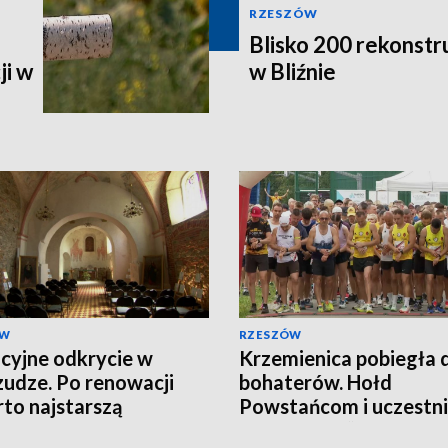
RZESZÓW
Blisko 200 rekonstr
ji w
w Bliźnie
ÓW
RZESZÓW
cyjne odkrycie w
Krzemienica pobiegła 
udze. Po renowacji
bohaterów. Hołd
to najstarszą
Powstańcom i uczestn
aną cerkiew w tej
Akcji „Burza”