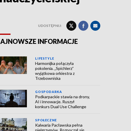
UDOSTĘPNIJ:
AJNOWSZE INFORMACJE
LIFESTYLE
Harmonijka połączyła
pokolenia. „Spichlerz”
wyjątkowa orkiestra z
Trzebowniska
GOSPODARKA
Podkarpackie stawia na drony,
AI i innowacje. Ruszył
konkurs Dual Use Challenge
SPOŁECZNE
Kalwaria Pacławska pełna
pielgrzymów. Rozpoczął się