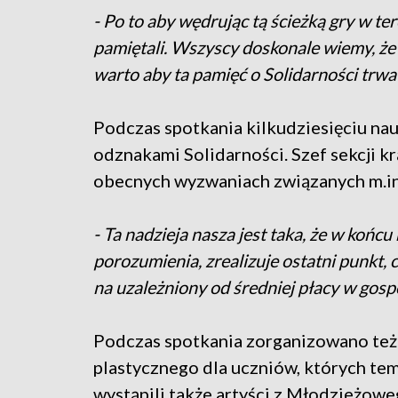
- Po to aby wędrując tą ścieżką gry w te
pamiętali. Wszyscy doskonale wiemy, że t
warto aby ta pamięć o Solidarności trwa
Podczas spotkania kilkudziesięciu nau
odznakami Solidarności. Szef sekcji k
obecnych wyzwaniach związanych m.in.
- Ta nadzieja nasza jest taka, że w końc
porozumienia, zrealizuje ostatni punkt,
na uzależniony od średniej płacy w gosp
Podczas spotkania zorganizowano też 
plastycznego dla uczniów, których te
wystąpili także artyści z Młodzieżow