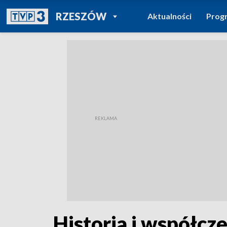
POWRÓT DO
RZESZÓW
Aktualności
Prog
TVP REGIONY
Historia i współcz