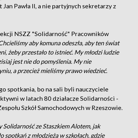
 Jan Pawła II, a nie partyjnych sekretarzy z
 Sekcji NSZZ "Solidarność" Pracowników
 Chcieliśmy aby komuna odeszła, aby ten świat
eni, żeby przestało to istnieć. My młodzi ludzie
isiaj jest nie do pomyślenia. My nie
yniu, a przecież mieliśmy prawo wiedzieć.
 spotkania, bo na sali byli nauczyciele
aktywni w latach 80 działacze Solidarności -
l Zespołu Szkół Samochodowych w Rzeszowie.
y Solidarność ze Staszkiem Alotem, jak
ło spotkań z młodzieżą w szkołach, gdzie