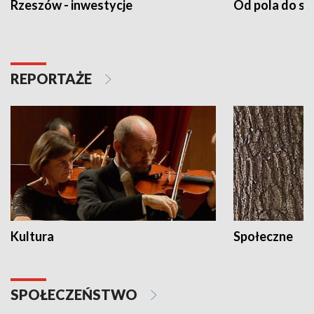
Rzeszów - inwestycje
Od pola do st
REPORTAŻE
Kultura
Społeczne
SPOŁECZEŃSTWO