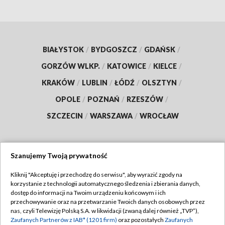
BIAŁYSTOK
/
BYDGOSZCZ
/
GDAŃSK
/
GORZÓW WLKP.
/
KATOWICE
/
KIELCE
/
KRAKÓW
/
LUBLIN
/
ŁÓDŹ
/
OLSZTYN
/
OPOLE
/
POZNAŃ
/
RZESZÓW
/
SZCZECIN
/
WARSZAWA
/
WROCŁAW
Szanujemy Twoją prywatność
Dołącz do nas:
Kliknij "Akceptuję i przechodzę do serwisu", aby wyrazić zgody na
korzystanie z technologii automatycznego śledzenia i zbierania danych,
TVP
dostęp do informacji na Twoim urządzeniu końcowym i ich
Abonament TVP
przechowywanie oraz na przetwarzanie Twoich danych osobowych przez
Regulamin TVP
nas, czyli Telewizję Polską S.A. w likwidacji (zwaną dalej również „TVP”),
Emisja w TVP
Polityka prywatności
Zaufanych Partnerów z IAB* (1201 firm)
oraz pozostałych
Zaufanych