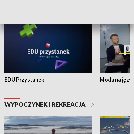
NAUKA I EDUKACJA
EDU Przystanek
Moda na język
WYPOCZYNEK I REKREACJA