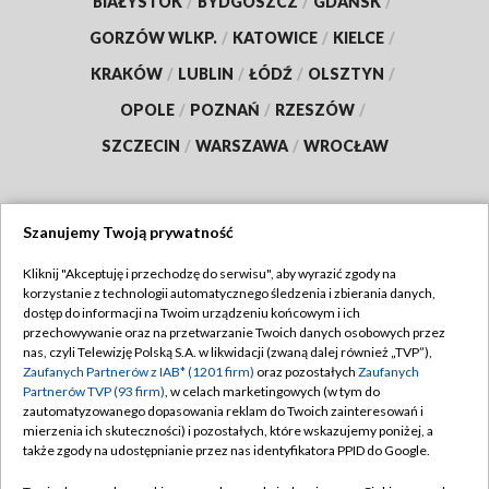
BIAŁYSTOK
/
BYDGOSZCZ
/
GDAŃSK
/
GORZÓW WLKP.
/
KATOWICE
/
KIELCE
/
KRAKÓW
/
LUBLIN
/
ŁÓDŹ
/
OLSZTYN
/
OPOLE
/
POZNAŃ
/
RZESZÓW
/
SZCZECIN
/
WARSZAWA
/
WROCŁAW
Szanujemy Twoją prywatność
Dołącz do nas:
Kliknij "Akceptuję i przechodzę do serwisu", aby wyrazić zgody na
korzystanie z technologii automatycznego śledzenia i zbierania danych,
TVP
dostęp do informacji na Twoim urządzeniu końcowym i ich
Abonament TVP
przechowywanie oraz na przetwarzanie Twoich danych osobowych przez
Regulamin TVP
nas, czyli Telewizję Polską S.A. w likwidacji (zwaną dalej również „TVP”),
Emisja w TVP
Polityka prywatności
Zaufanych Partnerów z IAB* (1201 firm)
oraz pozostałych
Zaufanych
Partnerów TVP (93 firm)
, w celach marketingowych (w tym do
Centrum informacji TVP
Moje zgody
zautomatyzowanego dopasowania reklam do Twoich zainteresowań i
mierzenia ich skuteczności) i pozostałych, które wskazujemy poniżej, a
Naziemna Telewizja Cyfrowa
Pomoc
także zgody na udostępnianie przez nas identyfikatora PPID do Google.
Sklep TVP
Biuro reklamy