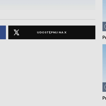
UDOSTĘPNIJ NA X
P
P