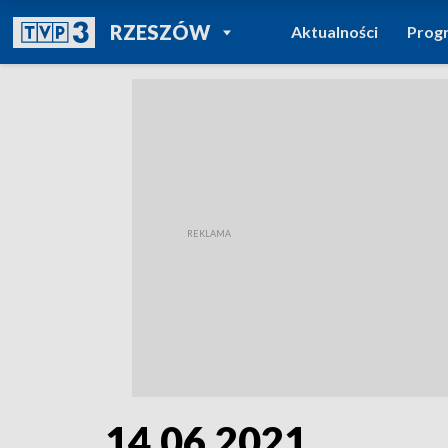
POWRÓT DO
RZESZÓW
Aktualności
Prog
TVP REGIONY
14.06.2021