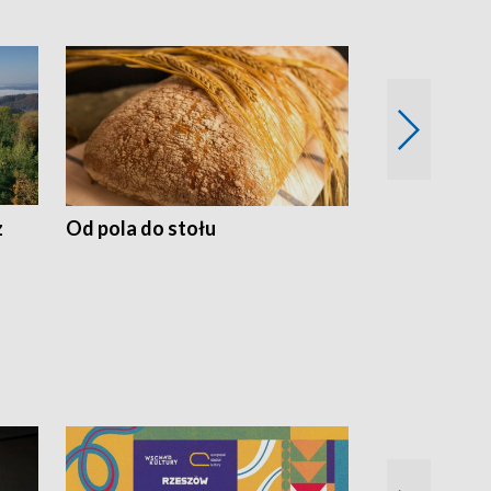
z
Od pola do stołu
50 lat ochro
przyrodnicz
Zachodnich