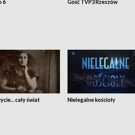
o 6
Gość TVP3 Rzeszów
ycie... cały świat
Nielegalne kościoły