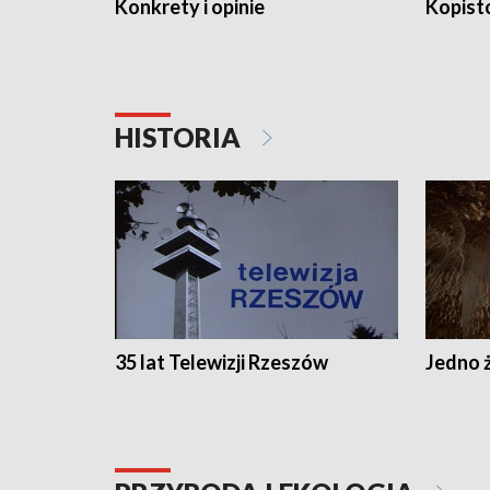
Konkrety i opinie
Kopist
HISTORIA
35 lat Telewizji Rzeszów
Jedno ż