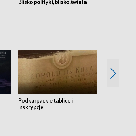
Blisko polityki, blisko świata
Popołudnie 
Podkarpackie tablice i
Szlakiem arc
inskrypcje
drewnianej