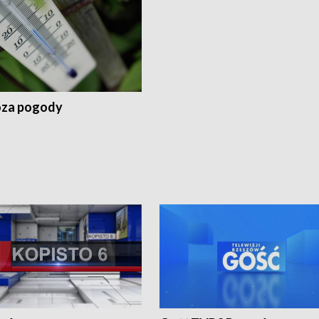
za pogody