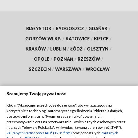
BIAŁYSTOK
/
BYDGOSZCZ
/
GDAŃSK
/
GORZÓW WLKP.
/
KATOWICE
/
KIELCE
/
KRAKÓW
/
LUBLIN
/
ŁÓDŹ
/
OLSZTYN
/
OPOLE
/
POZNAŃ
/
RZESZÓW
/
SZCZECIN
/
WARSZAWA
/
WROCŁAW
Szanujemy Twoją prywatność
Dołącz do nas:
Kliknij "Akceptuję i przechodzę do serwisu", aby wyrazić zgody na
korzystanie z technologii automatycznego śledzenia i zbierania danych,
TVP
dostęp do informacji na Twoim urządzeniu końcowym i ich
Abonament TVP
przechowywanie oraz na przetwarzanie Twoich danych osobowych przez
Regulamin TVP
nas, czyli Telewizję Polską S.A. w likwidacji (zwaną dalej również „TVP”),
Emisja w TVP
Polityka prywatności
Zaufanych Partnerów z IAB* (1201 firm)
oraz pozostałych
Zaufanych