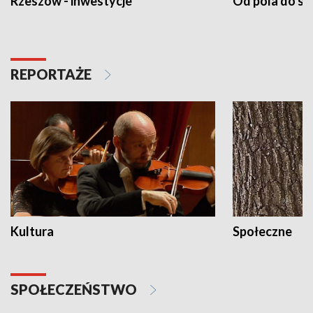
Rzeszów - inwestycje
Od pola do st
REPORTAŻE
Kultura
Społeczne
SPOŁECZEŃSTWO