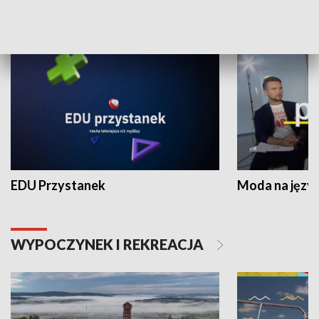
NAUKA I EDUKACJA
EDU Przystanek
Moda na język
WYPOCZYNEK I REKREACJA