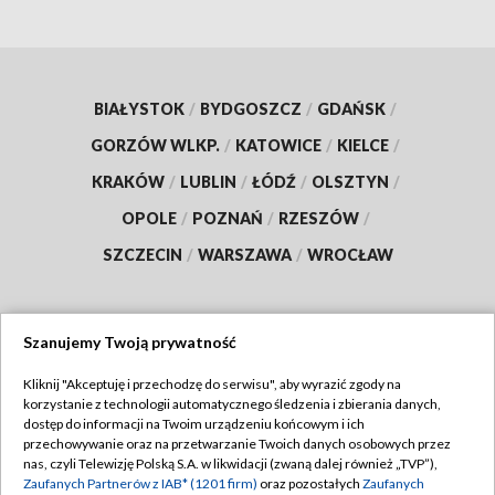
BIAŁYSTOK
/
BYDGOSZCZ
/
GDAŃSK
/
GORZÓW WLKP.
/
KATOWICE
/
KIELCE
/
KRAKÓW
/
LUBLIN
/
ŁÓDŹ
/
OLSZTYN
/
OPOLE
/
POZNAŃ
/
RZESZÓW
/
SZCZECIN
/
WARSZAWA
/
WROCŁAW
Szanujemy Twoją prywatność
Dołącz do nas:
Kliknij "Akceptuję i przechodzę do serwisu", aby wyrazić zgody na
korzystanie z technologii automatycznego śledzenia i zbierania danych,
TVP
dostęp do informacji na Twoim urządzeniu końcowym i ich
Abonament TVP
przechowywanie oraz na przetwarzanie Twoich danych osobowych przez
Regulamin TVP
nas, czyli Telewizję Polską S.A. w likwidacji (zwaną dalej również „TVP”),
Emisja w TVP
Polityka prywatności
Zaufanych Partnerów z IAB* (1201 firm)
oraz pozostałych
Zaufanych