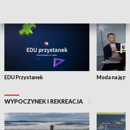
NAUKA I EDUKACJA
EDU Przystanek
Moda na język
WYPOCZYNEK I REKREACJA