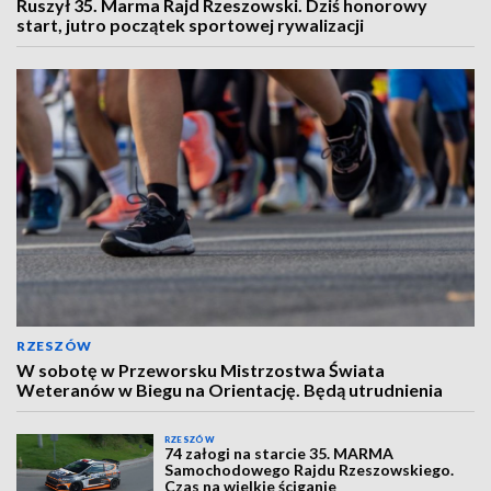
Ruszył 35. Marma Rajd Rzeszowski. Dziś honorowy
start, jutro początek sportowej rywalizacji
RZESZÓW
W sobotę w Przeworsku Mistrzostwa Świata
Weteranów w Biegu na Orientację. Będą utrudnienia
RZESZÓW
74 załogi na starcie 35. MARMA
Samochodowego Rajdu Rzeszowskiego.
Czas na wielkie ściganie