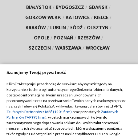
BIAŁYSTOK
/
BYDGOSZCZ
/
GDAŃSK
/
GORZÓW WLKP.
/
KATOWICE
/
KIELCE
/
KRAKÓW
/
LUBLIN
/
ŁÓDŹ
/
OLSZTYN
/
OPOLE
/
POZNAŃ
/
RZESZÓW
/
SZCZECIN
/
WARSZAWA
/
WROCŁAW
Szanujemy Twoją prywatność
Dołącz do nas:
Kliknij "Akceptuję i przechodzę do serwisu", aby wyrazić zgody na
korzystanie z technologii automatycznego śledzenia i zbierania danych,
TVP
dostęp do informacji na Twoim urządzeniu końcowym i ich
Abonament TVP
przechowywanie oraz na przetwarzanie Twoich danych osobowych przez
Regulamin TVP
nas, czyli Telewizję Polską S.A. w likwidacji (zwaną dalej również „TVP”),
Emisja w TVP
Polityka prywatności
Zaufanych Partnerów z IAB* (1201 firm)
oraz pozostałych
Zaufanych
Partnerów TVP (93 firm)
, w celach marketingowych (w tym do
Centrum informacji TVP
Moje zgody
zautomatyzowanego dopasowania reklam do Twoich zainteresowań i
mierzenia ich skuteczności) i pozostałych, które wskazujemy poniżej, a
Naziemna Telewizja Cyfrowa
Pomoc
także zgody na udostępnianie przez nas identyfikatora PPID do Google.