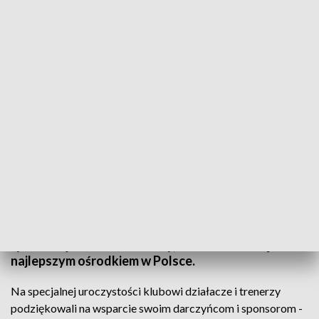
Klub tenisa stołowego Fibrian AZS Politechnika Rzeszów podsumował miniony
sezon
Szczególnie mogą cieszyć sukcesy młodzieży, która
na ostatnich Mistrzostwach Polski juniorów
zdobyła aż dziewięć medali. Drugi sezon z rzędu w
rywalizacji dzieci i młodzieży, rzeszowianie są
najlepszym ośrodkiem w Polsce.
Na specjalnej uroczystości klubowi działacze i trenerzy
podziękowali na wsparcie swoim darczyńcom i sponsorom -