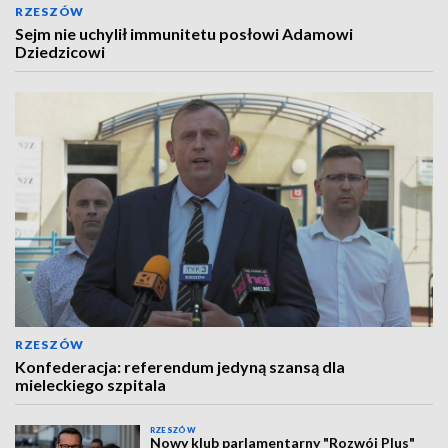
RZESZÓW
Sejm nie uchylił immunitetu posłowi Adamowi
Dziedzicowi
RZESZÓW
Konfederacja: referendum jedyną szansą dla
mieleckiego szpitala
RZESZÓW
Nowy klub parlamentarny "Rozwój Plus"