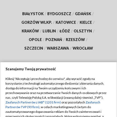
BIAŁYSTOK
/
BYDGOSZCZ
/
GDAŃSK
/
GORZÓW WLKP.
/
KATOWICE
/
KIELCE
/
KRAKÓW
/
LUBLIN
/
ŁÓDŹ
/
OLSZTYN
/
OPOLE
/
POZNAŃ
/
RZESZÓW
/
SZCZECIN
/
WARSZAWA
/
WROCŁAW
Szanujemy Twoją prywatność
Dołącz do nas:
Kliknij "Akceptuję i przechodzę do serwisu", aby wyrazić zgody na
korzystanie z technologii automatycznego śledzenia i zbierania danych,
TVP
dostęp do informacji na Twoim urządzeniu końcowym i ich
Abonament TVP
przechowywanie oraz na przetwarzanie Twoich danych osobowych przez
Regulamin TVP
nas, czyli Telewizję Polską S.A. w likwidacji (zwaną dalej również „TVP”),
Emisja w TVP
Polityka prywatności
Zaufanych Partnerów z IAB* (1201 firm)
oraz pozostałych
Zaufanych
Partnerów TVP (93 firm)
, w celach marketingowych (w tym do
Centrum informacji TVP
Moje zgody
zautomatyzowanego dopasowania reklam do Twoich zainteresowań i
mierzenia ich skuteczności) i pozostałych, które wskazujemy poniżej, a