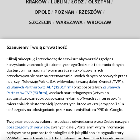
KRAKÓW
/
LUBLIN
/
ŁÓDŹ
/
OLSZTYN
/
OPOLE
/
POZNAŃ
/
RZESZÓW
/
SZCZECIN
/
WARSZAWA
/
WROCŁAW
Szanujemy Twoją prywatność
Dołącz do nas:
Kliknij "Akceptuję i przechodzę do serwisu", aby wyrazić zgody na
korzystanie z technologii automatycznego śledzenia i zbierania danych,
TVP
dostęp do informacji na Twoim urządzeniu końcowym i ich
Abonament TVP
przechowywanie oraz na przetwarzanie Twoich danych osobowych przez
Regulamin TVP
nas, czyli Telewizję Polską S.A. w likwidacji (zwaną dalej również „TVP”),
Emisja w TVP
Polityka prywatności
Zaufanych Partnerów z IAB* (1201 firm)
oraz pozostałych
Zaufanych
Partnerów TVP (93 firm)
, w celach marketingowych (w tym do
Centrum informacji TVP
Moje zgody
zautomatyzowanego dopasowania reklam do Twoich zainteresowań i
mierzenia ich skuteczności) i pozostałych, które wskazujemy poniżej, a
Naziemna Telewizja Cyfrowa
Pomoc
także zgody na udostępnianie przez nas identyfikatora PPID do Google.
Sklep TVP
Biuro reklamy
Twoje dane osobowe zbierane podczas odwiedzania przez Ciebie naszych
Rada Programowa
Kontakt
poszczególnych serwisów
zwanych dalej „Portalem”, w tym informacje
zapisywane za pomocą technologii takich jak: pliki cookie, sygnalizatory
System NOS
WWW lub innych podobnych technologii umożliwiających świadczenie