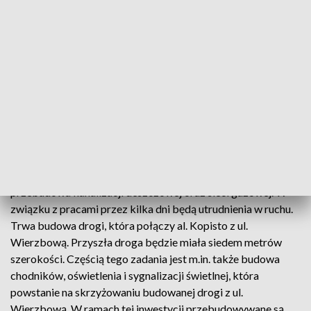
Fot. arch.
Od piątku 11 czerwca na ul. Wierzbowej prowadzona będzie
przebudowa kanalizacji deszczowej oraz sieci gazowej. W
związku z pracami przez kilka dni będą utrudnienia w ruchu.
Trwa budowa drogi, która połączy al. Kopisto z ul.
Wierzbową. Przyszła droga będzie miała siedem metrów
szerokości. Częścią tego zadania jest m.in. także budowa
chodników, oświetlenia i sygnalizacji świetlnej, która
powstanie na skrzyżowaniu budowanej drogi z ul.
Wierzbową. W ramach tej inwestycji przebudowywane są