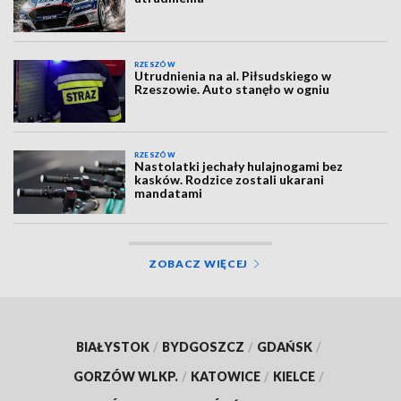
RZESZÓW
Utrudnienia na al. Piłsudskiego w
Rzeszowie. Auto stanęło w ogniu
RZESZÓW
Nastolatki jechały hulajnogami bez
kasków. Rodzice zostali ukarani
mandatami
ZOBACZ WIĘCEJ
BIAŁYSTOK
/
BYDGOSZCZ
/
GDAŃSK
/
GORZÓW WLKP.
/
KATOWICE
/
KIELCE
/