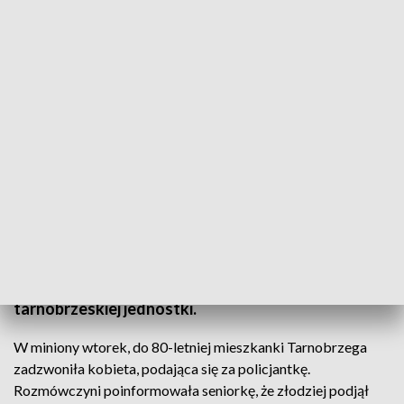
Fot. arch.
80-letnią mieszkankę Tarnobrzega, przed utratą
oszczędności życia, uchronił szczęśliwy traf.
Kobiecie rozładował się telefon, zanim zdążyła
przekazać 45 tys. złotych oszustom. O tym, jak
dużo miała szczęścia, uświadomił seniorkę dyżurny
tarnobrzeskiej jednostki.
W miniony wtorek, do 80-letniej mieszkanki Tarnobrzega
zadzwoniła kobieta, podająca się za policjantkę.
Rozmówczyni poinformowała seniorkę, że złodziej podjął