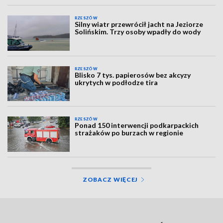
RZESZÓW
Silny wiatr przewrócił jacht na Jeziorze
Solińskim. Trzy osoby wpadły do wody
RZESZÓW
Blisko 7 tys. papierosów bez akcyzy
ukrytych w podłodze tira
RZESZÓW
Ponad 150 interwencji podkarpackich
strażaków po burzach w regionie
ZOBACZ WIĘCEJ