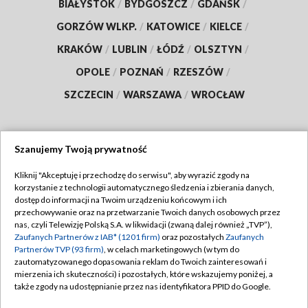
BIAŁYSTOK
/
BYDGOSZCZ
/
GDAŃSK
/
GORZÓW WLKP.
/
KATOWICE
/
KIELCE
/
KRAKÓW
/
LUBLIN
/
ŁÓDŹ
/
OLSZTYN
/
OPOLE
/
POZNAŃ
/
RZESZÓW
/
SZCZECIN
/
WARSZAWA
/
WROCŁAW
Szanujemy Twoją prywatność
Dołącz do nas:
Kliknij "Akceptuję i przechodzę do serwisu", aby wyrazić zgody na
korzystanie z technologii automatycznego śledzenia i zbierania danych,
TVP
dostęp do informacji na Twoim urządzeniu końcowym i ich
Abonament TVP
przechowywanie oraz na przetwarzanie Twoich danych osobowych przez
Regulamin TVP
nas, czyli Telewizję Polską S.A. w likwidacji (zwaną dalej również „TVP”),
Emisja w TVP
Polityka prywatności
Zaufanych Partnerów z IAB* (1201 firm)
oraz pozostałych
Zaufanych
Partnerów TVP (93 firm)
, w celach marketingowych (w tym do
Centrum informacji TVP
Moje zgody
zautomatyzowanego dopasowania reklam do Twoich zainteresowań i
mierzenia ich skuteczności) i pozostałych, które wskazujemy poniżej, a
Naziemna Telewizja Cyfrowa
Pomoc
także zgody na udostępnianie przez nas identyfikatora PPID do Google.
Sklep TVP
Biuro reklamy