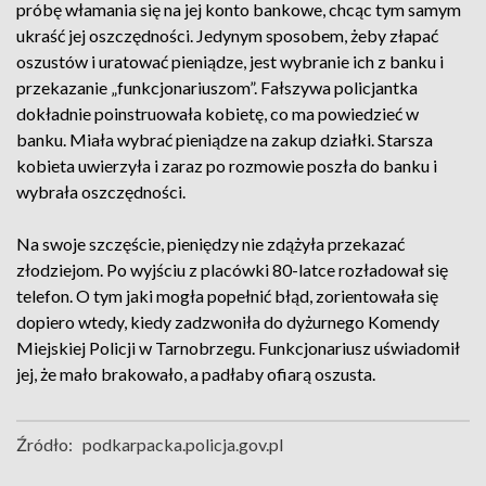
próbę włamania się na jej konto bankowe, chcąc tym samym
ukraść jej oszczędności. Jedynym sposobem, żeby złapać
oszustów i uratować pieniądze, jest wybranie ich z banku i
przekazanie „funkcjonariuszom”. Fałszywa policjantka
dokładnie poinstruowała kobietę, co ma powiedzieć w
banku. Miała wybrać pieniądze na zakup działki. Starsza
kobieta uwierzyła i zaraz po rozmowie poszła do banku i
wybrała oszczędności.
Na swoje szczęście, pieniędzy nie zdążyła przekazać
złodziejom. Po wyjściu z placówki 80-latce rozładował się
telefon. O tym jaki mogła popełnić błąd, zorientowała się
dopiero wtedy, kiedy zadzwoniła do dyżurnego Komendy
Miejskiej Policji w Tarnobrzegu. Funkcjonariusz uświadomił
jej, że mało brakowało, a padłaby ofiarą oszusta.
Źródło:
podkarpacka.policja.gov.pl