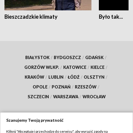
Bieszczadzkie klimaty
Było tak...
BIAŁYSTOK
/
BYDGOSZCZ
/
GDAŃSK
/
GORZÓW WLKP.
/
KATOWICE
/
KIELCE
/
KRAKÓW
/
LUBLIN
/
ŁÓDŹ
/
OLSZTYN
/
OPOLE
/
POZNAŃ
/
RZESZÓW
/
SZCZECIN
/
WARSZAWA
/
WROCŁAW
Szanujemy Twoją prywatność
Dołącz do nas:
Kliknij "Akceptuję i przechodzę do serwisu", aby wyrazić zgody na