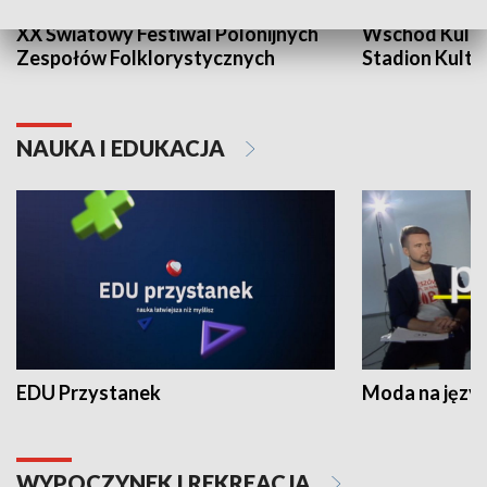
XX Światowy Festiwal Polonijnych
Wschód Kultur
Zespołów Folklorystycznych
Stadion Kultu
NAUKA I EDUKACJA
EDU Przystanek
Moda na język
WYPOCZYNEK I REKREACJA