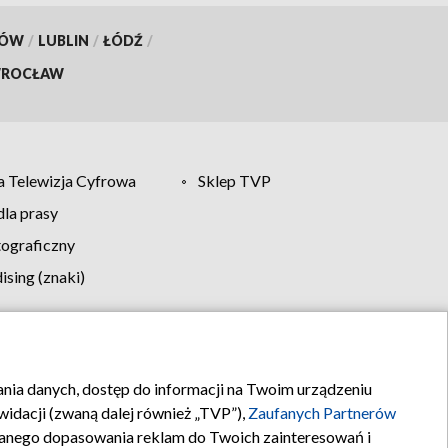
KÓW
/
LUBLIN
/
ŁÓDŹ
/
ROCŁAW
 Telewizja Cyfrowa
Sklep TVP
la prasy
tograficzny
sing (znaki)
klamy
Kontakt
rania danych, dostęp do informacji na Twoim urządzeniu
idacji (zwaną dalej również „TVP”),
Zaufanych Partnerów
anego dopasowania reklam do Twoich zainteresowań i