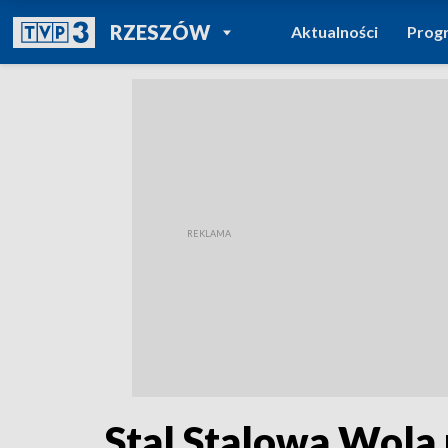
POWRÓT DO
RZESZÓW
Aktualności
Prog
TVP REGIONY
Stal Stalowa Wola