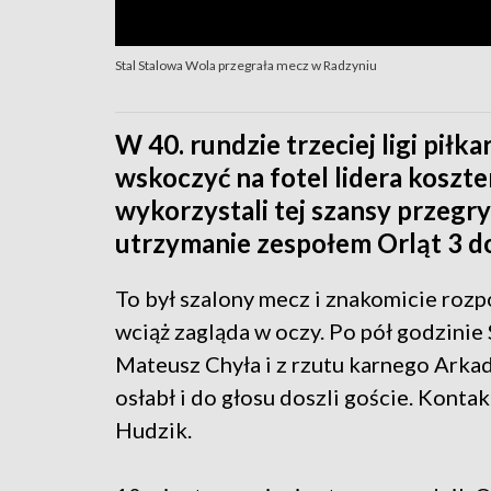
Stal Stalowa Wola przegrała mecz w Radzyniu
W 40. rundzie trzeciej ligi piłk
wskoczyć na fotel lidera koszt
wykorzystali tej szansy przegr
utrzymanie zespołem Orląt 3 do
To był szalony mecz i znakomicie roz
wciąż zagląda w oczy. Po pół godzinie
Mateusz Chyła i z rzutu karnego Arka
osłabł i do głosu doszli goście. Kont
Hudzik.