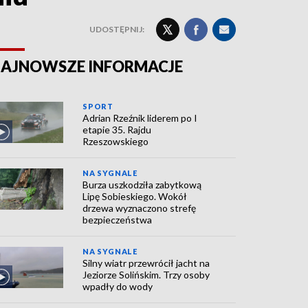
UDOSTĘPNIJ:
AJNOWSZE INFORMACJE
SPORT
Adrian Rzeźnik liderem po I
etapie 35. Rajdu
Rzeszowskiego
NA SYGNALE
Burza uszkodziła zabytkową
Lipę Sobieskiego. Wokół
drzewa wyznaczono strefę
bezpieczeństwa
NA SYGNALE
Silny wiatr przewrócił jacht na
Jeziorze Solińskim. Trzy osoby
wpadły do wody