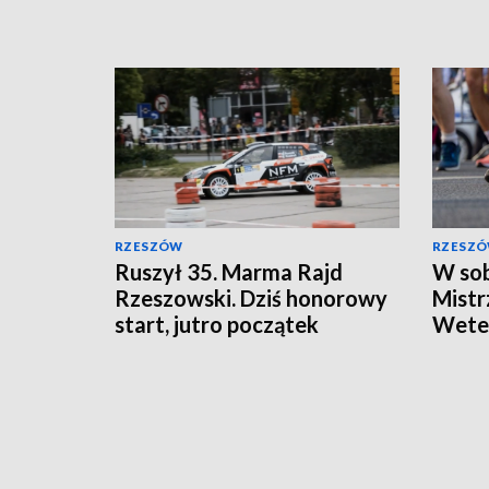
RZESZÓW
RZESZ
Ruszył 35. Marma Rajd
W so
Rzeszowski. Dziś honorowy
Mistr
start, jutro początek
Wete
sportowej rywalizacji
Orien