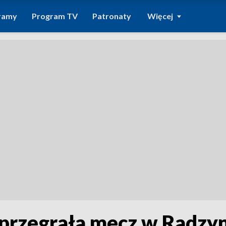
ramy
Program TV
Patronaty
Więcej
 przegrała mecz w Radzy