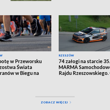
ÓW
RZESZÓW
botę w Przeworsku
74 załogi na starcie 35
zostwa Świata
MARMA Samochodow
ranów w Biegu na
Rajdu Rzeszowskiego.
tację. Będą utrudnienia
na wielkie ściganie
ZOBACZ WIĘCEJ