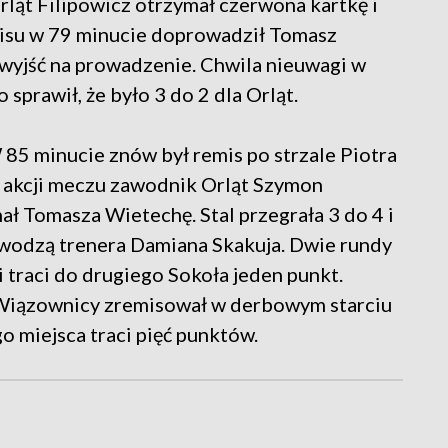
ląt Filipowicz otrzymał czerwona kartkę i
misu w 79 minucie doprowadził Tomasz
 wyjść na prowadzenie. Chwila nieuwagi w
sprawił, że było 3 do 2 dla Orląt.
 85 minucie znów był remis po strzale Piotra
h akcji meczu zawodnik Orląt Szymon
ł Tomasza Wietechę. Stal przegrała 3 do 4 i
 wodzą trenera Damiana Skakuja. Dwie rundy
i traci do drugiego Sokoła jeden punkt.
Wiązownicy zremisował w derbowym starciu
o miejsca traci pięć punktów.