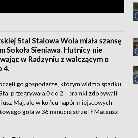
arskiej Stal Stalowa Wola miała szansę
em Sokoła Sieniawa. Hutnicy nie
ywając w Radzyniu z walczącym o
 4.
poczęli go gospodarze, którym widmo spadku
 Stal przegrywała 0 do 2 - bramki zdobywali
diusz Maj, ale w końcu napór miejscowych
aktowego gola w 36 minucie strzelił Mateusz