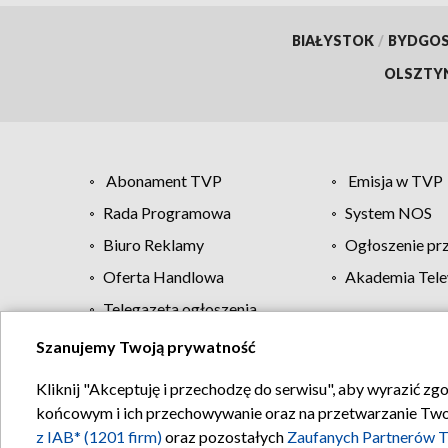
BIAŁYSTOK
/
BYDGO
OLSZTY
Abonament TVP
Emisja w TVP
Rada Programowa
System NOS
Biuro Reklamy
Ogłoszenie pr
Oferta Handlowa
Akademia Tele
Telegazeta ogłoszenia
Szanujemy Twoją prywatność
Regulamin TVP
Kliknij "Akceptuję i przechodzę do serwisu", aby wyrazić zg
końcowym i ich przechowywanie oraz na przetwarzanie Twoich
z IAB* (1201 firm)
oraz pozostałych
Zaufanych Partnerów T