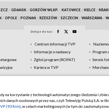
SZCZ
/
GDAŃSK
/
GORZÓW WLKP.
/
KATOWICE
/
KIELCE
/
KRA
N
/
OPOLE
/
POZNAŃ
/
RZESZÓW
/
SZCZECIN
/
WARSZAWA
/
W
Dołącz do nas:
Centrum informacji TVP
Naziemna
Informacje o nadawcy
Program d
zetargowe
Zgłoś program (ROPAT)
Serwis fo
wizyjna
Kariera w TVP
Merchandi
Polityka prywatności
Moje zgody
Pomoc
Biuro re
ody na korzystanie z technologii automatycznego śledzenia i zbie
 danych osobowych przez nas, czyli Telewizję Polską S.A. w likw
VP (93 firm)
, w celach marketingowych (w tym do zautomatyzow