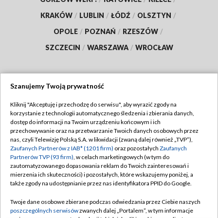
KRAKÓW
/
LUBLIN
/
ŁÓDŹ
/
OLSZTYN
/
OPOLE
/
POZNAŃ
/
RZESZÓW
/
SZCZECIN
/
WARSZAWA
/
WROCŁAW
Szanujemy Twoją prywatność
Dołącz do nas:
Kliknij "Akceptuję i przechodzę do serwisu", aby wyrazić zgody na
korzystanie z technologii automatycznego śledzenia i zbierania danych,
TVP
dostęp do informacji na Twoim urządzeniu końcowym i ich
Abonament TVP
przechowywanie oraz na przetwarzanie Twoich danych osobowych przez
Regulamin TVP
nas, czyli Telewizję Polską S.A. w likwidacji (zwaną dalej również „TVP”),
Emisja w TVP
Polityka prywatności
Zaufanych Partnerów z IAB* (1201 firm)
oraz pozostałych
Zaufanych
Partnerów TVP (93 firm)
, w celach marketingowych (w tym do
Centrum informacji TVP
Moje zgody
zautomatyzowanego dopasowania reklam do Twoich zainteresowań i
mierzenia ich skuteczności) i pozostałych, które wskazujemy poniżej, a
Naziemna Telewizja Cyfrowa
Pomoc
także zgody na udostępnianie przez nas identyfikatora PPID do Google.
Sklep TVP
Biuro reklamy
Twoje dane osobowe zbierane podczas odwiedzania przez Ciebie naszych
Rada Programowa
Kontakt
poszczególnych serwisów
zwanych dalej „Portalem”, w tym informacje