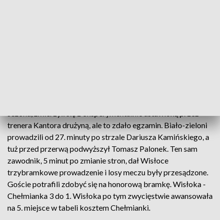
minut później Piotr Lisowski. Siarka potrafiła odpowiedzieć
tylko golem Kacpra Józefiaka i przegrała 1 do 2. Siarka
skończy sezonem meczem na własnym boisku z Chełmianką
za dwa tygodnie.
Wisłoka - Chełmianka 3 do 1
Właśnie Chełmianka była sobotnim rywalem Wisłoki w
Dębicy. Goście, którzy są jedną z rewelacji wiosennej części
sezonu, zmierzyli się z eksperymentalnie ustawioną przez
trenera Kantora drużyną, ale to zdało egzamin. Biało-zieloni
prowadzili od 27. minuty po strzale Dariusza Kamińskiego, a
tuż przed przerwą podwyższył Tomasz Palonek. Ten sam
zawodnik, 5 minut po zmianie stron, dał Wisłoce
trzybramkowe prowadzenie i losy meczu były przesądzone.
Goście potrafili zdobyć się na honorową bramkę. Wisłoka -
Chełmianka 3 do 1. Wisłoka po tym zwycięstwie awansowała
na 5. miejsce w tabeli kosztem Chełmianki.