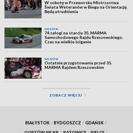
W sobotę w Przeworsku Mistrzostwa
Świata Weteranów w Biegu na Orientację.
Będą utrudnienia
RZESZÓW
74 załogi na starcie 35. MARMA
Samochodowego Rajdu Rzeszowskiego.
Czas na wielkie ściganie
RZESZÓW
Ostatnie przygotowania przed 35.
MARMA Rajdem Rzeszowskim
ZOBACZ WIĘCEJ
BIAŁYSTOK
/
BYDGOSZCZ
/
GDAŃSK
/
GORZÓW WLKP.
/
KATOWICE
/
KIELCE
/