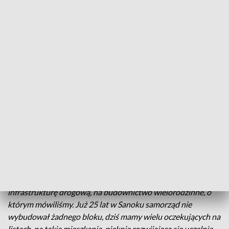
infrastrukturalnych, wodno-kanalizacyjnych, gazowych,
energetycznych, czy internetowych.
- Dlatego serdecznie zapraszam wszystkich włodarzy miast,
gmin, powiatów do współpracy. Dosłownie wszystkich,
niezależnie od barw politycznych, bo Polski Ład ma
rzeczywiście łączyć i łączy ze sobą wiele wymiarów tradycji i
kultury z nowoczesnością, do której idziemy.
Za dobrą współpracę z rządem, na której zyskuje Sanok,
dziękował premierowi burmistrz Sanoka
Tomasz
Matuszewski
.
- Korzystając ze środków, które stwarza nam obecnie rząd,
pozyskujemy ich w wielu obszarach bardzo dużo, na
infrastrukturę drogową, na budownictwo wielorodzinne, o
którym mówiliśmy. Już 25 lat w Sanoku samorząd nie
wybudował żadnego bloku, dziś mamy wielu oczekujących na
listach, na takie mieszkania, pięknie rozwijająca się uczelnie