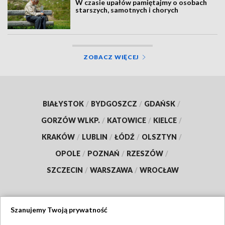
W czasie upałów pamiętajmy o osobach
starszych, samotnych i chorych
ZOBACZ WIĘCEJ
BIAŁYSTOK
/
BYDGOSZCZ
/
GDAŃSK
/
GORZÓW WLKP.
/
KATOWICE
/
KIELCE
/
KRAKÓW
/
LUBLIN
/
ŁÓDŹ
/
OLSZTYN
/
OPOLE
/
POZNAŃ
/
RZESZÓW
/
SZCZECIN
/
WARSZAWA
/
WROCŁAW
Szanujemy Twoją prywatność
Dołącz do nas: