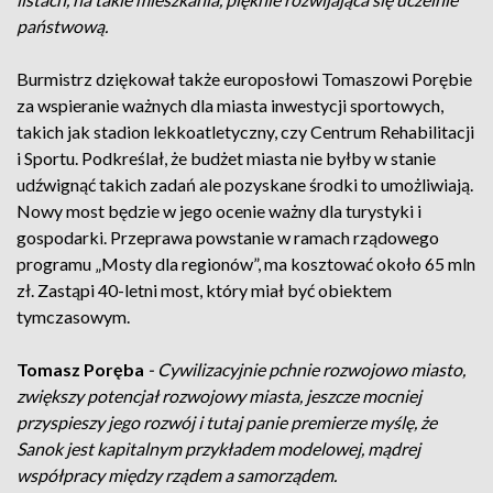
państwową.
Burmistrz dziękował także europosłowi Tomaszowi Porębie
za wspieranie ważnych dla miasta inwestycji sportowych,
takich jak stadion lekkoatletyczny, czy Centrum Rehabilitacji
i Sportu. Podkreślał, że budżet miasta nie byłby w stanie
udźwignąć takich zadań ale pozyskane środki to umożliwiają.
Nowy most będzie w jego ocenie ważny dla turystyki i
gospodarki. Przeprawa powstanie w ramach rządowego
programu „Mosty dla regionów”, ma kosztować około 65 mln
zł. Zastąpi 40-letni most, który miał być obiektem
tymczasowym.
Tomasz Poręba
- Cywilizacyjnie pchnie rozwojowo miasto,
zwiększy potencjał rozwojowy miasta, jeszcze mocniej
przyspieszy jego rozwój i tutaj panie premierze myślę, że
Sanok jest kapitalnym przykładem modelowej, mądrej
współpracy między rządem a samorządem.