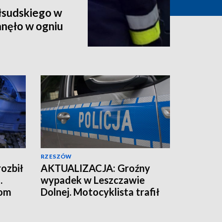
iłsudskiego w
anęło w ogniu
RZESZÓW
ozbił
AKTUALIZACJA: Groźny
.
wypadek w Leszczawie
tom
Dolnej. Motocyklista trafił
do szpitala