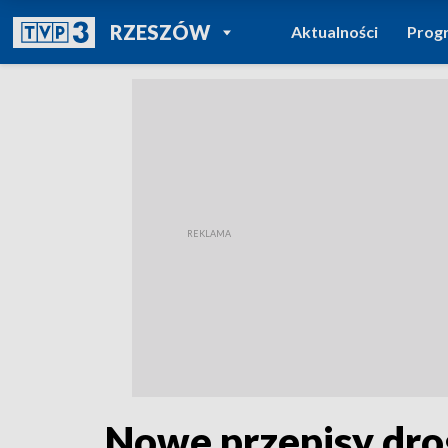
POWRÓT DO
RZESZÓW
Aktualności
Prog
TVP REGIONY
Nowe przepisy dr