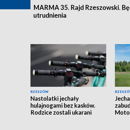
MARMA 35. Rajd Rzeszowski. B
utrudnienia
RZESZÓW
RZESZ
Nastolatki jechały
Jecha
hulajnogami bez kasków.
zabu
Rodzice zostali ukarani
Motoc
mandatami
jazdy