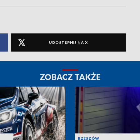
UDOSTĘPNIJ NA X
ZOBACZ TAKŻE
RZESZÓW