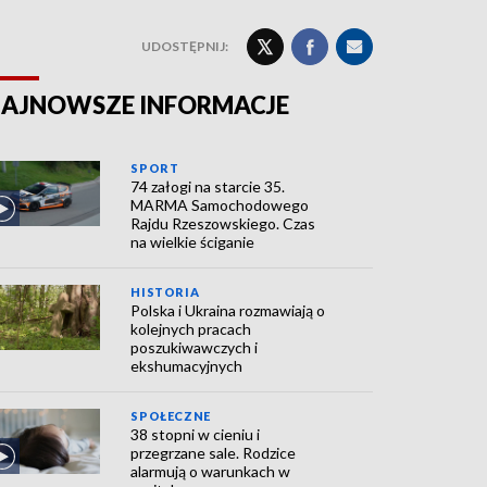
UDOSTĘPNIJ:
AJNOWSZE INFORMACJE
SPORT
74 załogi na starcie 35.
MARMA Samochodowego
Rajdu Rzeszowskiego. Czas
na wielkie ściganie
HISTORIA
Polska i Ukraina rozmawiają o
kolejnych pracach
poszukiwawczych i
ekshumacyjnych
SPOŁECZNE
38 stopni w cieniu i
przegrzane sale. Rodzice
alarmują o warunkach w