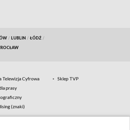
KÓW
/
LUBLIN
/
ŁÓDŹ
/
ROCŁAW
 Telewizja Cyfrowa
Sklep TVP
la prasy
tograficzny
sing (znaki)