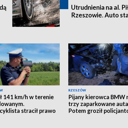
ędą
Utrudnienia na al. P
Rzeszowie. Auto st
ÓW
RZESZÓW
ł 141 km/h w terenie
Pijany kierowca BMW r
dowanym.
trzy zaparkowane auta
yklista stracił prawo
Potem groził policjan