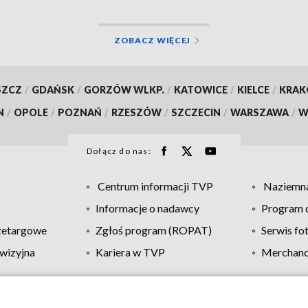
ZOBACZ WIĘCEJ
SZCZ
/
GDAŃSK
/
GORZÓW WLKP.
/
KATOWICE
/
KIELCE
/
KRA
N
/
OPOLE
/
POZNAŃ
/
RZESZÓW
/
SZCZECIN
/
WARSZAWA
/
W
Dołącz do nas:
Centrum informacji TVP
Naziemna
Informacje o nadawcy
Program d
zetargowe
Zgłoś program (ROPAT)
Serwis fo
wizyjna
Kariera w TVP
Merchandi