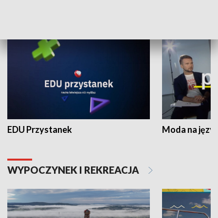
NAUKA I EDUKACJA
EDU Przystanek
Moda na język
WYPOCZYNEK I REKREACJA