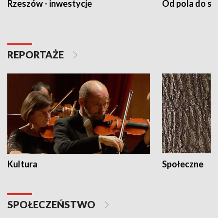
Rzeszów - inwestycje
Od pola do st
REPORTAŻE
Kultura
Społeczne
SPOŁECZEŃSTWO