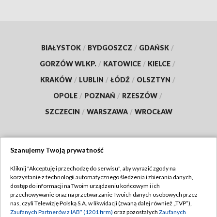
BIAŁYSTOK
/
BYDGOSZCZ
/
GDAŃSK
/
GORZÓW WLKP.
/
KATOWICE
/
KIELCE
/
KRAKÓW
/
LUBLIN
/
ŁÓDŹ
/
OLSZTYN
/
OPOLE
/
POZNAŃ
/
RZESZÓW
/
SZCZECIN
/
WARSZAWA
/
WROCŁAW
Szanujemy Twoją prywatność
Dołącz do nas:
Kliknij "Akceptuję i przechodzę do serwisu", aby wyrazić zgody na
korzystanie z technologii automatycznego śledzenia i zbierania danych,
TVP
dostęp do informacji na Twoim urządzeniu końcowym i ich
Abonament TVP
przechowywanie oraz na przetwarzanie Twoich danych osobowych przez
Regulamin TVP
nas, czyli Telewizję Polską S.A. w likwidacji (zwaną dalej również „TVP”),
Emisja w TVP
Polityka prywatności
Zaufanych Partnerów z IAB* (1201 firm)
oraz pozostałych
Zaufanych