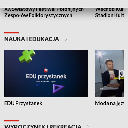
XX Światowy Festiwal Polonijnych
Wschód Kultur
Zespołów Folklorystycznych
Stadion Kultu
NAUKA I EDUKACJA
EDU Przystanek
Moda na język
WYPOCZYNEK I REKREACJA