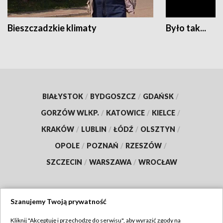
Bieszczadzkie klimaty
Było tak...
BIAŁYSTOK
/
BYDGOSZCZ
/
GDAŃSK
/
GORZÓW WLKP.
/
KATOWICE
/
KIELCE
/
KRAKÓW
/
LUBLIN
/
ŁÓDŹ
/
OLSZTYN
/
OPOLE
/
POZNAŃ
/
RZESZÓW
/
SZCZECIN
/
WARSZAWA
/
WROCŁAW
Szanujemy Twoją prywatność
Dołącz do nas:
Kliknij "Akceptuję i przechodzę do serwisu", aby wyrazić zgody na