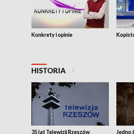
Konkrety i opinie
Kopist
HISTORIA
35 lat Telewizji Rzeszów
Jedno ż