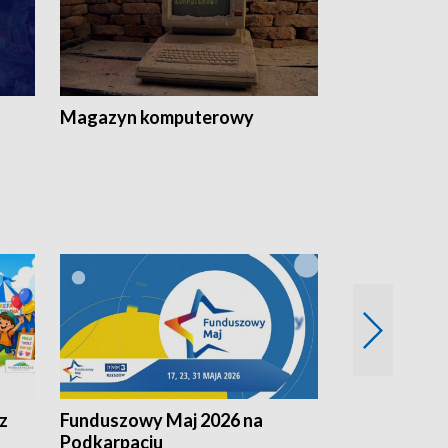
Magazyn komputerowy
z
Funduszowy Maj 2026 na
Podkarpacki
Podkarpaciu
kulinarne z h