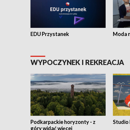
EDU Przystanek
Moda na
WYPOCZYNEK I REKREACJA
Podkarpackie horyzonty - z
Studio
góry widać więcej