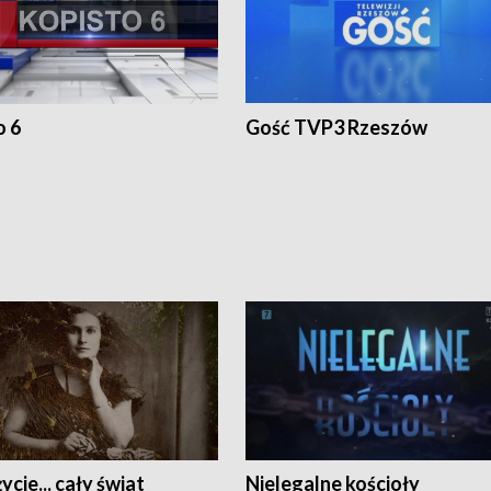
o 6
Gość TVP3 Rzeszów
ycie... cały świat
Nielegalne kościoły