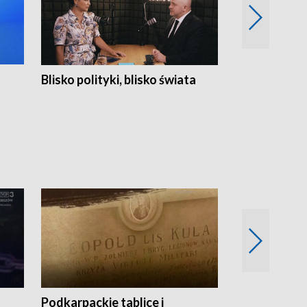
Blisko polityki, blisko świata
Popołudnie 
Podkarpackie tablice i
Szlakiem arc