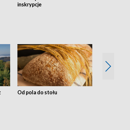
inskrypcje
drewnianej
z
Od pola do stołu
50 lat ochro
przyrodnicz
Zachodnich