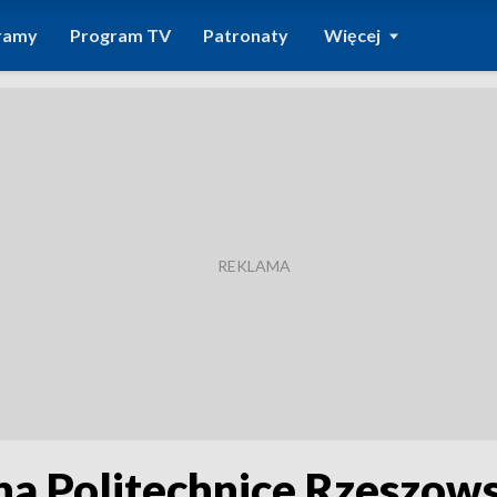
ramy
Program TV
Patronaty
Więcej
na Politechnice Rzeszows