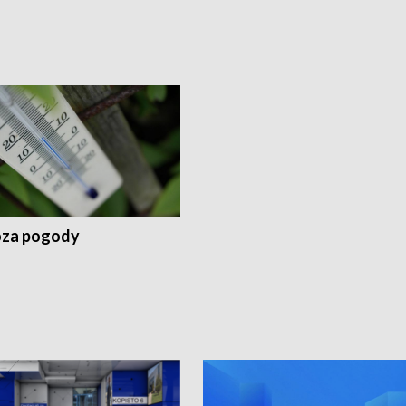
za pogody