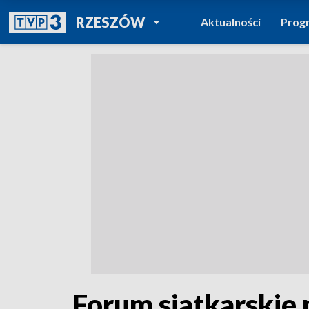
POWRÓT DO
RZESZÓW
Aktualności
Prog
TVP REGIONY
Forum siatkarskie 