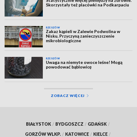
Statystycznie więcej pieniędzy na zdrowie.
Skorzystały też placówki na Podkarpaciu
RZESZÓW
Zakaz kąpieli w Zalewie Podwolina w
Nisku. Przyczyną zanieczyszczenie
mikrobiologiczne
RZESZÓW
Uwaga na niemyte owoce leśne! Mogą
powodować bąblowicę
ZOBACZ WIĘCEJ
BIAŁYSTOK
/
BYDGOSZCZ
/
GDAŃSK
/
GORZÓW WLKP.
/
KATOWICE
/
KIELCE
/