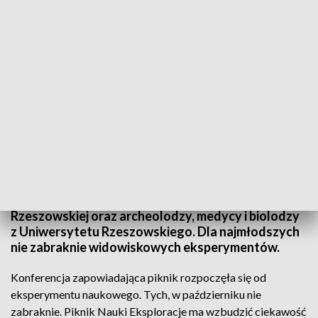
Eksploracje - promocja nauki z udziałem rzeszowskich uczelni
Dziś ogłoszono termin Pikniku Nauki EKSPLORACJE
- odbędzie się 9 października. Wezmą w nim udział
m.in. chemicy i konstruktorzy z Politechniki
Rzeszowskiej oraz archeolodzy, medycy i biolodzy
z Uniwersytetu Rzeszowskiego. Dla najmłodszych
nie zabraknie widowiskowych eksperymentów.
Konferencja zapowiadająca piknik rozpoczęła się od
eksperymentu naukowego. Tych, w październiku nie
zabraknie. Piknik Nauki Eksploracje ma wzbudzić ciekawość