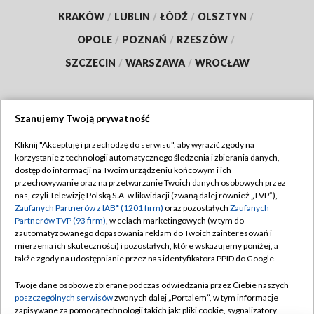
KRAKÓW
/
LUBLIN
/
ŁÓDŹ
/
OLSZTYN
/
OPOLE
/
POZNAŃ
/
RZESZÓW
/
SZCZECIN
/
WARSZAWA
/
WROCŁAW
Szanujemy Twoją prywatność
Dołącz do nas:
Kliknij "Akceptuję i przechodzę do serwisu", aby wyrazić zgody na
korzystanie z technologii automatycznego śledzenia i zbierania danych,
TVP
dostęp do informacji na Twoim urządzeniu końcowym i ich
Abonament TVP
przechowywanie oraz na przetwarzanie Twoich danych osobowych przez
Regulamin TVP
nas, czyli Telewizję Polską S.A. w likwidacji (zwaną dalej również „TVP”),
Emisja w TVP
Polityka prywatności
Zaufanych Partnerów z IAB* (1201 firm)
oraz pozostałych
Zaufanych
Partnerów TVP (93 firm)
, w celach marketingowych (w tym do
Centrum informacji TVP
Moje zgody
zautomatyzowanego dopasowania reklam do Twoich zainteresowań i
mierzenia ich skuteczności) i pozostałych, które wskazujemy poniżej, a
Naziemna Telewizja Cyfrowa
Pomoc
także zgody na udostępnianie przez nas identyfikatora PPID do Google.
Sklep TVP
Biuro reklamy
Twoje dane osobowe zbierane podczas odwiedzania przez Ciebie naszych
Rada Programowa
Kontakt
poszczególnych serwisów
zwanych dalej „Portalem”, w tym informacje
zapisywane za pomocą technologii takich jak: pliki cookie, sygnalizatory