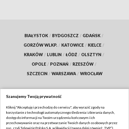
BIAŁYSTOK
/
BYDGOSZCZ
/
GDAŃSK
/
GORZÓW WLKP.
/
KATOWICE
/
KIELCE
/
KRAKÓW
/
LUBLIN
/
ŁÓDŹ
/
OLSZTYN
/
OPOLE
/
POZNAŃ
/
RZESZÓW
/
SZCZECIN
/
WARSZAWA
/
WROCŁAW
Szanujemy Twoją prywatność
Dołącz do nas:
Kliknij "Akceptuję i przechodzę do serwisu", aby wyrazić zgody na
korzystanie z technologii automatycznego śledzenia i zbierania danych,
TVP
dostęp do informacji na Twoim urządzeniu końcowym i ich
Abonament TVP
przechowywanie oraz na przetwarzanie Twoich danych osobowych przez
Regulamin TVP
nas, czyli Telewizję Polską S.A. w likwidacji (zwaną dalej również „TVP”),