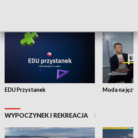
NAUKA I EDUKACJA
EDU Przystanek
Moda na język
WYPOCZYNEK I REKREACJA