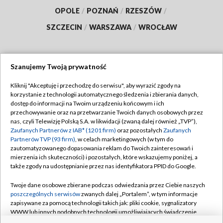
OPOLE
/
POZNAŃ
/
RZESZÓW
/
SZCZECIN
/
WARSZAWA
/
WROCŁAW
Szanujemy Twoją prywatność
Dołącz do nas:
Kliknij "Akceptuję i przechodzę do serwisu", aby wyrazić zgody na
korzystanie z technologii automatycznego śledzenia i zbierania danych,
TVP
dostęp do informacji na Twoim urządzeniu końcowym i ich
Abonament TVP
przechowywanie oraz na przetwarzanie Twoich danych osobowych przez
Regulamin TVP
nas, czyli Telewizję Polską S.A. w likwidacji (zwaną dalej również „TVP”),
Emisja w TVP
Polityka prywatności
Zaufanych Partnerów z IAB* (1201 firm)
oraz pozostałych
Zaufanych
Partnerów TVP (93 firm)
, w celach marketingowych (w tym do
Centrum informacji TVP
Moje zgody
zautomatyzowanego dopasowania reklam do Twoich zainteresowań i
mierzenia ich skuteczności) i pozostałych, które wskazujemy poniżej, a
Naziemna Telewizja Cyfrowa
Pomoc
także zgody na udostępnianie przez nas identyfikatora PPID do Google.
Sklep TVP
Biuro reklamy
Twoje dane osobowe zbierane podczas odwiedzania przez Ciebie naszych
Rada Programowa
Kontakt
poszczególnych serwisów
zwanych dalej „Portalem”, w tym informacje
zapisywane za pomocą technologii takich jak: pliki cookie, sygnalizatory
System NOS
WWW lub innych podobnych technologii umożliwiających świadczenie
dopasowanych i bezpiecznych usług, personalizację treści oraz reklam,