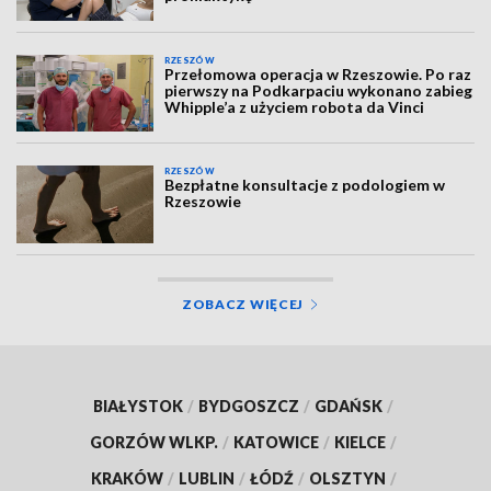
RZESZÓW
Przełomowa operacja w Rzeszowie. Po raz
pierwszy na Podkarpaciu wykonano zabieg
Whipple’a z użyciem robota da Vinci
RZESZÓW
Bezpłatne konsultacje z podologiem w
Rzeszowie
ZOBACZ WIĘCEJ
BIAŁYSTOK
/
BYDGOSZCZ
/
GDAŃSK
/
GORZÓW WLKP.
/
KATOWICE
/
KIELCE
/
KRAKÓW
/
LUBLIN
/
ŁÓDŹ
/
OLSZTYN
/