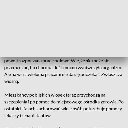
wielu rolników zmaga się ze skutkami koronawirusa
takimi jak: brak siły, osłabienie, niewydolność płuc.
Rehabilitacja jest im potrzebna od zaraz.
W gminie Kamień na Podkarpaciu wciąż wielu mieszkańców
zmaga się ze skutkami choroby COVID-19 mimo, że przeszli
ją kilka miesięcy temu. Państwo Magdowie najpierw walczyli
o życie, teraz o zdrowie i kondycję, bo pracy w
gospodarstwie jest sporo, a sił brak. Stanisław Majczak
powoli rozpoczyna prace polowe. Wie, że nie może się
przemęczać, bo choroba dość mocno wyniszczyła organizm.
Ale na wsi z wieloma pracami nie da się poczekać. Zwłaszcza
wiosną.
Mieszkańcy pobliskich wiosek teraz przychodzą na
szczepienia i po pomoc do miejscowego ośrodka zdrowia. Po
ostatnich falach zachorowań wiele osób potrzebuje pomocy
lekarzy i rehabilitantów.