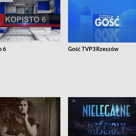
o 6
Gość TVP3 Rzeszów