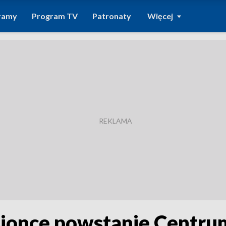
ramy
Program TV
Patronaty
Więcej
asionce powstanie Centr