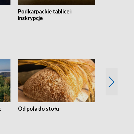
Podkarpackie tablice i
Szlakiem arc
inskrypcje
drewnianej
z
Od pola do stołu
50 lat ochro
przyrodnicz
Zachodnich