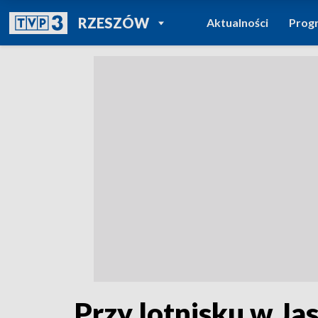
POWRÓT DO
RZESZÓW
Aktualności
Prog
TVP REGIONY
Przy lotnisku w J