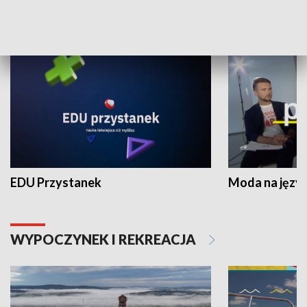
NAUKA I EDUKACJA
EDU Przystanek
Moda na język
WYPOCZYNEK I REKREACJA