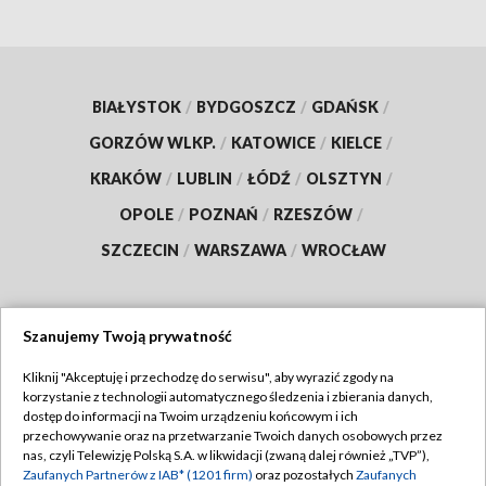
BIAŁYSTOK
/
BYDGOSZCZ
/
GDAŃSK
/
GORZÓW WLKP.
/
KATOWICE
/
KIELCE
/
KRAKÓW
/
LUBLIN
/
ŁÓDŹ
/
OLSZTYN
/
OPOLE
/
POZNAŃ
/
RZESZÓW
/
SZCZECIN
/
WARSZAWA
/
WROCŁAW
Szanujemy Twoją prywatność
Dołącz do nas:
Kliknij "Akceptuję i przechodzę do serwisu", aby wyrazić zgody na
korzystanie z technologii automatycznego śledzenia i zbierania danych,
TVP
dostęp do informacji na Twoim urządzeniu końcowym i ich
Abonament TVP
przechowywanie oraz na przetwarzanie Twoich danych osobowych przez
Regulamin TVP
nas, czyli Telewizję Polską S.A. w likwidacji (zwaną dalej również „TVP”),
Emisja w TVP
Polityka prywatności
Zaufanych Partnerów z IAB* (1201 firm)
oraz pozostałych
Zaufanych