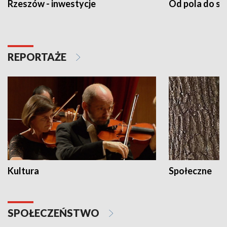
Rzeszów - inwestycje
Od pola do st
REPORTAŻE
Kultura
Społeczne
SPOŁECZEŃSTWO