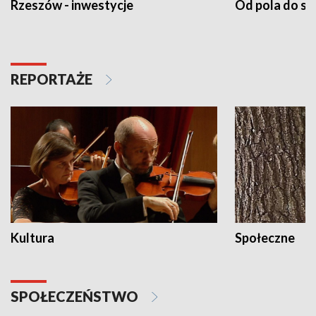
Rzeszów - inwestycje
Od pola do st
REPORTAŻE
Kultura
Społeczne
SPOŁECZEŃSTWO