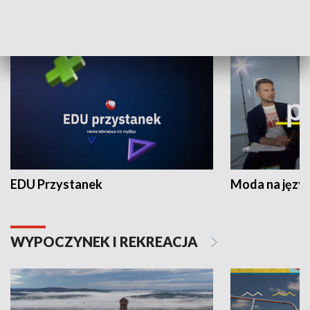
NAUKA I EDUKACJA
EDU Przystanek
Moda na język
WYPOCZYNEK I REKREACJA