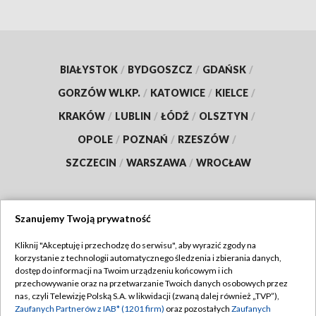
BIAŁYSTOK
/
BYDGOSZCZ
/
GDAŃSK
/
GORZÓW WLKP.
/
KATOWICE
/
KIELCE
/
KRAKÓW
/
LUBLIN
/
ŁÓDŹ
/
OLSZTYN
/
OPOLE
/
POZNAŃ
/
RZESZÓW
/
SZCZECIN
/
WARSZAWA
/
WROCŁAW
Szanujemy Twoją prywatność
Dołącz do nas:
Kliknij "Akceptuję i przechodzę do serwisu", aby wyrazić zgody na
korzystanie z technologii automatycznego śledzenia i zbierania danych,
TVP
dostęp do informacji na Twoim urządzeniu końcowym i ich
Abonament TVP
przechowywanie oraz na przetwarzanie Twoich danych osobowych przez
Regulamin TVP
nas, czyli Telewizję Polską S.A. w likwidacji (zwaną dalej również „TVP”),
Emisja w TVP
Polityka prywatności
Zaufanych Partnerów z IAB* (1201 firm)
oraz pozostałych
Zaufanych