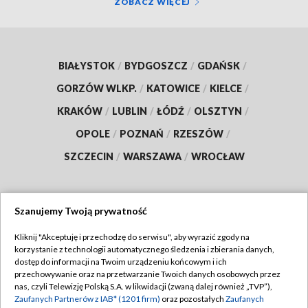
ZOBACZ WIĘCEJ
BIAŁYSTOK
/
BYDGOSZCZ
/
GDAŃSK
/
GORZÓW WLKP.
/
KATOWICE
/
KIELCE
/
KRAKÓW
/
LUBLIN
/
ŁÓDŹ
/
OLSZTYN
/
OPOLE
/
POZNAŃ
/
RZESZÓW
/
SZCZECIN
/
WARSZAWA
/
WROCŁAW
Szanujemy Twoją prywatność
Dołącz do nas:
Kliknij "Akceptuję i przechodzę do serwisu", aby wyrazić zgody na
korzystanie z technologii automatycznego śledzenia i zbierania danych,
TVP
dostęp do informacji na Twoim urządzeniu końcowym i ich
Abonament TVP
przechowywanie oraz na przetwarzanie Twoich danych osobowych przez
Regulamin TVP
nas, czyli Telewizję Polską S.A. w likwidacji (zwaną dalej również „TVP”),
Emisja w TVP
Polityka prywatności
Zaufanych Partnerów z IAB* (1201 firm)
oraz pozostałych
Zaufanych