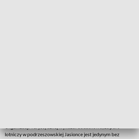
Grzegorz Braun o potencjale i promocji Rzeszowa
Zdaniem uczestników konferencji dotychczasowe
władze Rzeszowa nie potrafiły wykorzystać
turystycznego potencjału miasta. Stąd po pierwsze
zapowiedź, że jeszcze w trakcie kampanii odbędzie
się kolejna impreza dla mieszkańców „Odcinkowa
strefa uśmiechu i wolnościowy przejazd rowerowy”.
Ryszard Skotniczny wiceprezes Podkarpackiej Regionalnej
Organizacji Turystycznej wyliczał dodatkowo, że port
lotniczy w podrzeszowskiej Jasionce jest jedynym bez