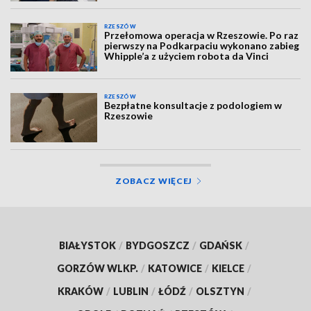
RZESZÓW
Przełomowa operacja w Rzeszowie. Po raz
pierwszy na Podkarpaciu wykonano zabieg
Whipple’a z użyciem robota da Vinci
RZESZÓW
Bezpłatne konsultacje z podologiem w
Rzeszowie
ZOBACZ WIĘCEJ
BIAŁYSTOK
/
BYDGOSZCZ
/
GDAŃSK
/
GORZÓW WLKP.
/
KATOWICE
/
KIELCE
/
KRAKÓW
/
LUBLIN
/
ŁÓDŹ
/
OLSZTYN
/