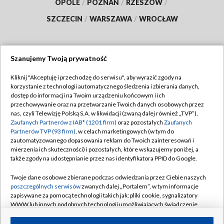
OPOLE
/
POZNAŃ
/
RZESZÓW
/
SZCZECIN
/
WARSZAWA
/
WROCŁAW
Szanujemy Twoją prywatność
Dołącz do nas:
Kliknij "Akceptuję i przechodzę do serwisu", aby wyrazić zgody na
korzystanie z technologii automatycznego śledzenia i zbierania danych,
TVP
dostęp do informacji na Twoim urządzeniu końcowym i ich
Abonament TVP
przechowywanie oraz na przetwarzanie Twoich danych osobowych przez
Regulamin TVP
nas, czyli Telewizję Polską S.A. w likwidacji (zwaną dalej również „TVP”),
Emisja w TVP
Polityka prywatności
Zaufanych Partnerów z IAB* (1201 firm)
oraz pozostałych
Zaufanych
Partnerów TVP (93 firm)
, w celach marketingowych (w tym do
Centrum informacji TVP
Moje zgody
zautomatyzowanego dopasowania reklam do Twoich zainteresowań i
mierzenia ich skuteczności) i pozostałych, które wskazujemy poniżej, a
Naziemna Telewizja Cyfrowa
Pomoc
także zgody na udostępnianie przez nas identyfikatora PPID do Google.
Sklep TVP
Biuro reklamy
Twoje dane osobowe zbierane podczas odwiedzania przez Ciebie naszych
Rada Programowa
Kontakt
poszczególnych serwisów
zwanych dalej „Portalem”, w tym informacje
zapisywane za pomocą technologii takich jak: pliki cookie, sygnalizatory
System NOS
WWW lub innych podobnych technologii umożliwiających świadczenie
dopasowanych i bezpiecznych usług, personalizację treści oraz reklam,
Informacje o nadawcy
Kanały
udostępnianie funkcji mediów społecznościowych oraz analizowanie