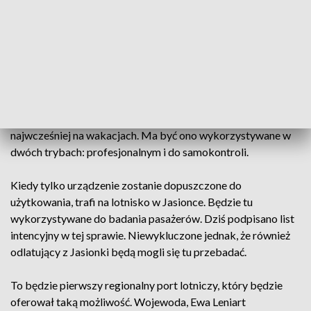
Covid detector - jak sama nazwa wskazuje, wykrywa wirusa
Sars-CoV-2, a dokładniej jego widmo - charakterystyczne
tylko dla tego konkretnego patogenu. W tym przypadku z
próbki powietrza wydychanego przez badaną osobę. Wynik
można odczytać już po kilku sekundach. Producent jest w
trakcie kompletowania dokumentów, które są niezbędne do
wprowadzenia detektora na rynek. Jest to możliwe
najwcześniej na wakacjach. Ma być ono wykorzystywane w
dwóch trybach: profesjonalnym i do samokontroli.
Kiedy tylko urządzenie zostanie dopuszczone do
użytkowania, trafi na lotnisko w Jasionce. Będzie tu
wykorzystywane do badania pasażerów. Dziś podpisano list
intencyjny w tej sprawie. Niewykluczone jednak, że również
odlatujący z Jasionki będą mogli się tu przebadać.
To będzie pierwszy regionalny port lotniczy, który będzie
oferował taką możliwość. Wojewoda, Ewa Leniart