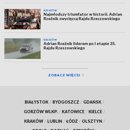
RZESZÓW
Najmłodszy triumfator w historii. Adrian
Rzeźnik zwycięzcą Rajdu Rzeszowskiego
RZESZÓW
Adrian Rzeźnik liderem po I etapie 35.
Rajdu Rzeszowskiego
ZOBACZ WIĘCEJ
BIAŁYSTOK
/
BYDGOSZCZ
/
GDAŃSK
/
GORZÓW WLKP.
/
KATOWICE
/
KIELCE
/
KRAKÓW
/
LUBLIN
/
ŁÓDŹ
/
OLSZTYN
/