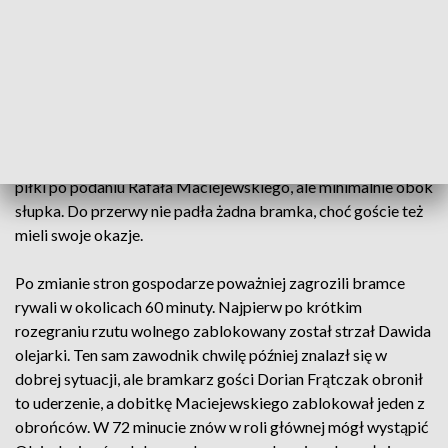
obiekcie przy ulicy Hetmańskiej w Rzeszowie.
Pojedynek z Garbarnią od pierwszych minut był zaciętym
widowiskiem, w którym optyczną przewagę posiadała Stal.
Rzeszowianie stwarzali też groźniejsze sytuacje bramkowe,
ale w ich poczynaniach brakowało skuteczności. Najlepszą w
44 minucie miał Wojciech Reiman. Strzelał on z pierwszej
piłki po podaniu Rafała Maciejewskiego, ale minimalnie obok
słupka. Do przerwy nie padła żadna bramka, choć goście też
mieli swoje okazje.
Po zmianie stron gospodarze poważniej zagrozili bramce
rywali w okolicach 60 minuty. Najpierw po krótkim
rozegraniu rzutu wolnego zablokowany został strzał Dawida
olejarki. Ten sam zawodnik chwilę później znalazł się w
dobrej sytuacji, ale bramkarz gości Dorian Frątczak obronił
to uderzenie, a dobitkę Maciejewskiego zablokował jeden z
obrońców. W 72 minucie znów w roli głównej mógł wystąpić