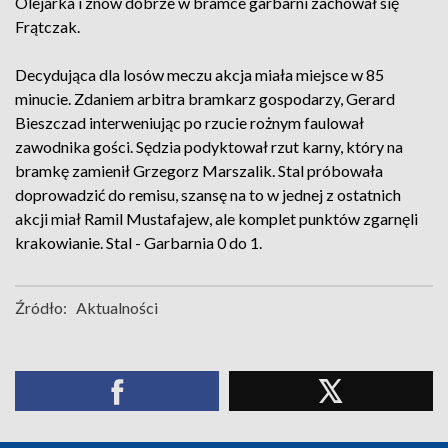
Olejarka i znów dobrze w bramce garbarni zachował się
Frątczak.
Decydująca dla losów meczu akcja miała miejsce w 85
minucie. Zdaniem arbitra bramkarz gospodarzy, Gerard
Bieszczad interweniując po rzucie rożnym faulował
zawodnika gości. Sędzia podyktował rzut karny, który na
bramkę zamienił Grzegorz Marszalik. Stal próbowała
doprowadzić do remisu, szansę na to w jednej z ostatnich
akcji miał Ramil Mustafajew, ale komplet punktów zgarnęli
krakowianie. Stal - Garbarnia 0 do 1.
Źródło:
Aktualności