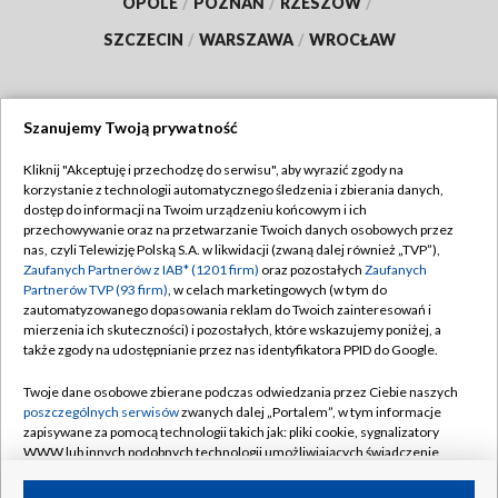
OPOLE
/
POZNAŃ
/
RZESZÓW
/
SZCZECIN
/
WARSZAWA
/
WROCŁAW
Szanujemy Twoją prywatność
Dołącz do nas:
Kliknij "Akceptuję i przechodzę do serwisu", aby wyrazić zgody na
korzystanie z technologii automatycznego śledzenia i zbierania danych,
TVP
dostęp do informacji na Twoim urządzeniu końcowym i ich
Abonament TVP
przechowywanie oraz na przetwarzanie Twoich danych osobowych przez
Regulamin TVP
nas, czyli Telewizję Polską S.A. w likwidacji (zwaną dalej również „TVP”),
Emisja w TVP
Polityka prywatności
Zaufanych Partnerów z IAB* (1201 firm)
oraz pozostałych
Zaufanych
Partnerów TVP (93 firm)
, w celach marketingowych (w tym do
Centrum informacji TVP
Moje zgody
zautomatyzowanego dopasowania reklam do Twoich zainteresowań i
mierzenia ich skuteczności) i pozostałych, które wskazujemy poniżej, a
Naziemna Telewizja Cyfrowa
Pomoc
także zgody na udostępnianie przez nas identyfikatora PPID do Google.
Sklep TVP
Biuro reklamy
Twoje dane osobowe zbierane podczas odwiedzania przez Ciebie naszych
Rada Programowa
Kontakt
poszczególnych serwisów
zwanych dalej „Portalem”, w tym informacje
zapisywane za pomocą technologii takich jak: pliki cookie, sygnalizatory
System NOS
WWW lub innych podobnych technologii umożliwiających świadczenie
dopasowanych i bezpiecznych usług, personalizację treści oraz reklam,
Informacje o nadawcy
Kanały
udostępnianie funkcji mediów społecznościowych oraz analizowanie