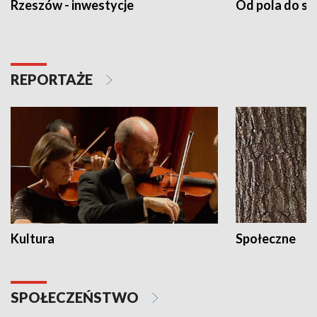
Rzeszów - inwestycje
Od pola do st
REPORTAŻE
Kultura
Społeczne
SPOŁECZEŃSTWO