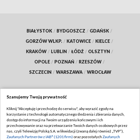
BIAŁYSTOK
/
BYDGOSZCZ
/
GDAŃSK
/
GORZÓW WLKP.
/
KATOWICE
/
KIELCE
/
KRAKÓW
/
LUBLIN
/
ŁÓDŹ
/
OLSZTYN
/
OPOLE
/
POZNAŃ
/
RZESZÓW
/
SZCZECIN
/
WARSZAWA
/
WROCŁAW
Szanujemy Twoją prywatność
Dołącz do nas:
Kliknij "Akceptuję i przechodzę do serwisu", aby wyrazić zgody na
korzystanie z technologii automatycznego śledzenia i zbierania danych,
TVP
dostęp do informacji na Twoim urządzeniu końcowym i ich
Abonament TVP
przechowywanie oraz na przetwarzanie Twoich danych osobowych przez
Regulamin TVP
nas, czyli Telewizję Polską S.A. w likwidacji (zwaną dalej również „TVP”),
Emisja w TVP
Polityka prywatności
Zaufanych Partnerów z IAB* (1201 firm)
oraz pozostałych
Zaufanych