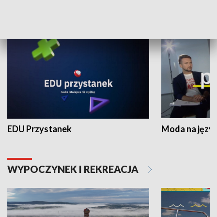
NAUKA I EDUKACJA
EDU Przystanek
Moda na język
WYPOCZYNEK I REKREACJA