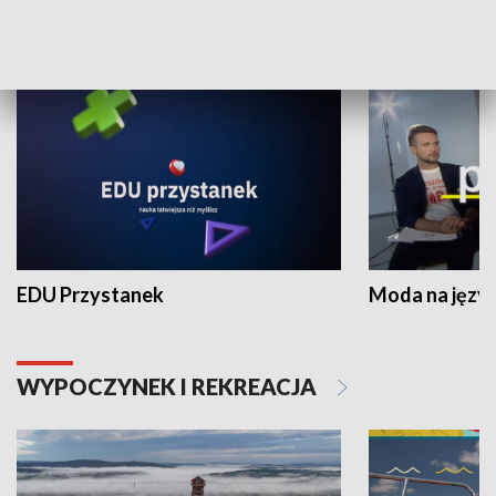
NAUKA I EDUKACJA
EDU Przystanek
Moda na język
WYPOCZYNEK I REKREACJA