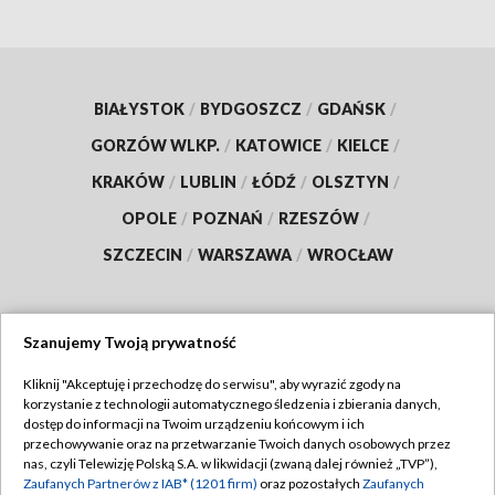
BIAŁYSTOK
/
BYDGOSZCZ
/
GDAŃSK
/
GORZÓW WLKP.
/
KATOWICE
/
KIELCE
/
KRAKÓW
/
LUBLIN
/
ŁÓDŹ
/
OLSZTYN
/
OPOLE
/
POZNAŃ
/
RZESZÓW
/
SZCZECIN
/
WARSZAWA
/
WROCŁAW
Szanujemy Twoją prywatność
Dołącz do nas:
Kliknij "Akceptuję i przechodzę do serwisu", aby wyrazić zgody na
korzystanie z technologii automatycznego śledzenia i zbierania danych,
TVP
dostęp do informacji na Twoim urządzeniu końcowym i ich
Abonament TVP
przechowywanie oraz na przetwarzanie Twoich danych osobowych przez
Regulamin TVP
nas, czyli Telewizję Polską S.A. w likwidacji (zwaną dalej również „TVP”),
Emisja w TVP
Polityka prywatności
Zaufanych Partnerów z IAB* (1201 firm)
oraz pozostałych
Zaufanych