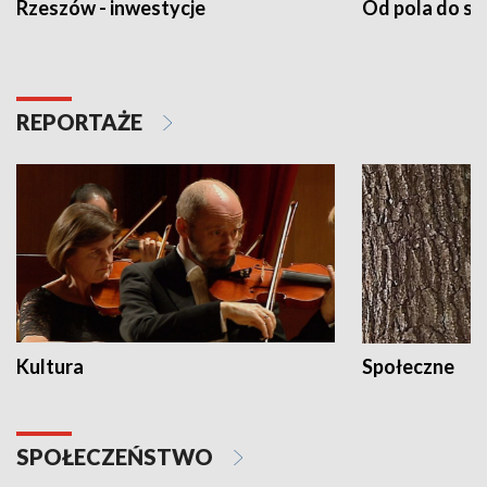
Rzeszów - inwestycje
Od pola do st
REPORTAŻE
Kultura
Społeczne
SPOŁECZEŃSTWO