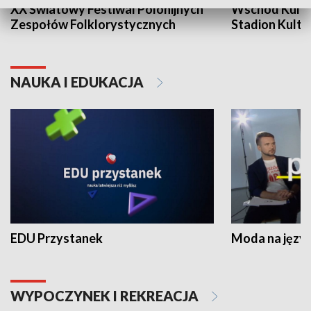
XX Światowy Festiwal Polonijnych
Wschód Kultur
Zespołów Folklorystycznych
Stadion Kultu
NAUKA I EDUKACJA
EDU Przystanek
Moda na język
WYPOCZYNEK I REKREACJA