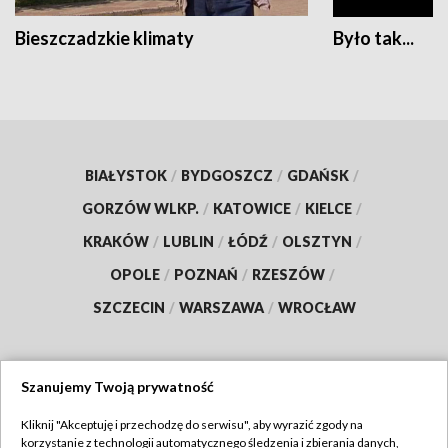
Bieszczadzkie klimaty
Było tak...
BIAŁYSTOK
/
BYDGOSZCZ
/
GDAŃSK
/
GORZÓW WLKP.
/
KATOWICE
/
KIELCE
/
KRAKÓW
/
LUBLIN
/
ŁÓDŹ
/
OLSZTYN
/
OPOLE
/
POZNAŃ
/
RZESZÓW
/
SZCZECIN
/
WARSZAWA
/
WROCŁAW
Szanujemy Twoją prywatność
Dołącz do nas:
Kliknij "Akceptuję i przechodzę do serwisu", aby wyrazić zgody na
korzystanie z technologii automatycznego śledzenia i zbierania danych,
TVP