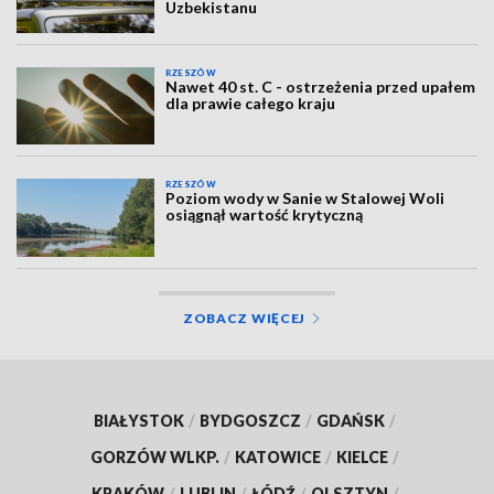
Uzbekistanu
RZESZÓW
Nawet 40 st. C - ostrzeżenia przed upałem
dla prawie całego kraju
RZESZÓW
Poziom wody w Sanie w Stalowej Woli
osiągnął wartość krytyczną
ZOBACZ WIĘCEJ
BIAŁYSTOK
/
BYDGOSZCZ
/
GDAŃSK
/
GORZÓW WLKP.
/
KATOWICE
/
KIELCE
/
KRAKÓW
/
LUBLIN
/
ŁÓDŹ
/
OLSZTYN
/