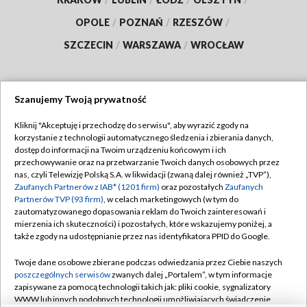
OPOLE
/
POZNAŃ
/
RZESZÓW
/
SZCZECIN
/
WARSZAWA
/
WROCŁAW
Szanujemy Twoją prywatność
Dołącz do nas:
Kliknij "Akceptuję i przechodzę do serwisu", aby wyrazić zgody na
korzystanie z technologii automatycznego śledzenia i zbierania danych,
TVP
dostęp do informacji na Twoim urządzeniu końcowym i ich
Abonament TVP
przechowywanie oraz na przetwarzanie Twoich danych osobowych przez
Regulamin TVP
nas, czyli Telewizję Polską S.A. w likwidacji (zwaną dalej również „TVP”),
Emisja w TVP
Polityka prywatności
Zaufanych Partnerów z IAB* (1201 firm)
oraz pozostałych
Zaufanych
Partnerów TVP (93 firm)
, w celach marketingowych (w tym do
Centrum informacji TVP
Moje zgody
zautomatyzowanego dopasowania reklam do Twoich zainteresowań i
mierzenia ich skuteczności) i pozostałych, które wskazujemy poniżej, a
Naziemna Telewizja Cyfrowa
Pomoc
także zgody na udostępnianie przez nas identyfikatora PPID do Google.
Sklep TVP
Biuro reklamy
Twoje dane osobowe zbierane podczas odwiedzania przez Ciebie naszych
Rada Programowa
Kontakt
poszczególnych serwisów
zwanych dalej „Portalem”, w tym informacje
zapisywane za pomocą technologii takich jak: pliki cookie, sygnalizatory
System NOS
WWW lub innych podobnych technologii umożliwiających świadczenie