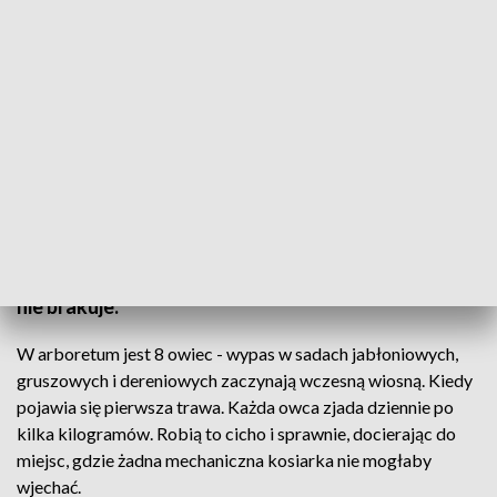
Fot. arch.
To owce, które w ekologiczny sposób koszą trawę
w sadach. Zajmują one 10 hektarów, więc pracy im
nie brakuje.
W arboretum jest 8 owiec - wypas w sadach jabłoniowych,
gruszowych i dereniowych zaczynają wczesną wiosną. Kiedy
pojawia się pierwsza trawa. Każda owca zjada dziennie po
kilka kilogramów. Robią to cicho i sprawnie, docierając do
miejsc, gdzie żadna mechaniczna kosiarka nie mogłaby
wjechać.