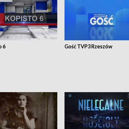
o 6
Gość TVP3 Rzeszów