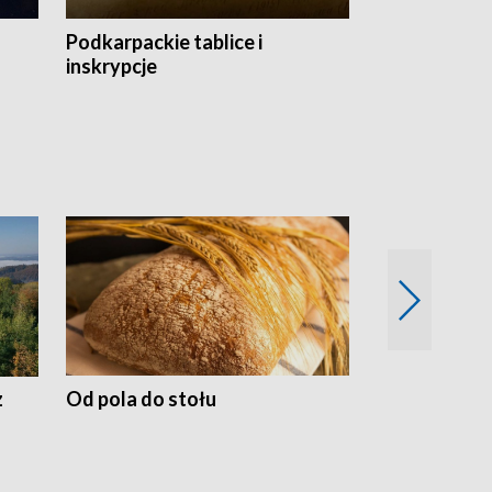
Podkarpackie tablice i
Szlakiem arc
inskrypcje
drewnianej
z
Od pola do stołu
50 lat ochro
przyrodnicz
Zachodnich