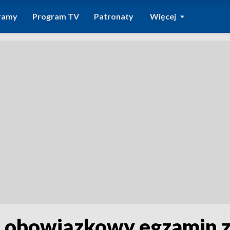
ramy
Program TV
Patronaty
Więcej
 i obowiązkowy egzamin z