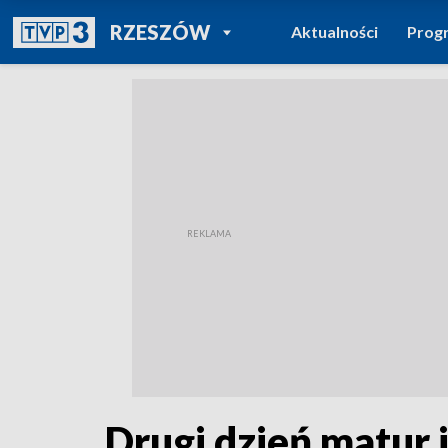
POWRÓT DO
RZESZÓW
Aktualności
Prog
TVP REGIONY
Drugi dzień matur