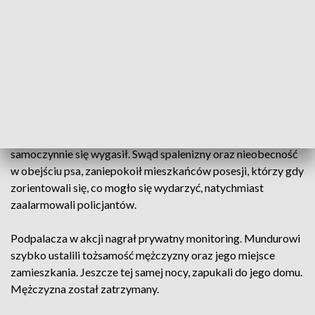
Do próby podpalenia drewnianej stodoły doszło w minioną
sobotę, przed godz. 23, na terenie gminy Baranów
Sandomierski. Z ustaleń funkcjonariuszy wynika, że sprawca
wykorzystując nieobecność swoich krewnych, dostał się na
ich posesję i usiłował wzniecić pożar. W tym celu podłożył
ogień w szopie, która bezpośrednio przylega do budynku
stodoły i uciekł z miejsca zdarzenia.
Na szczęście nie doszło do pożaru, ponieważ płomień
samoczynnie się wygasił. Swąd spalenizny oraz nieobecność
w obejściu psa, zaniepokoił mieszkańców posesji, którzy gdy
zorientowali się, co mogło się wydarzyć, natychmiast
zaalarmowali policjantów.
Podpalacza w akcji nagrał prywatny monitoring. Mundurowi
szybko ustalili tożsamość mężczyzny oraz jego miejsce
zamieszkania. Jeszcze tej samej nocy, zapukali do jego domu.
Mężczyzna został zatrzymany.