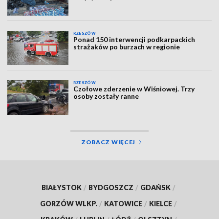
RZESZÓW
Ponad 150 interwencji podkarpackich
strażaków po burzach w regionie
RZESZÓW
Czołowe zderzenie w Wiśniowej. Trzy
osoby zostały ranne
ZOBACZ WIĘCEJ
BIAŁYSTOK
/
BYDGOSZCZ
/
GDAŃSK
/
GORZÓW WLKP.
/
KATOWICE
/
KIELCE
/