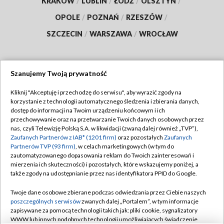
KRAKÓW
/
LUBLIN
/
ŁÓDŹ
/
OLSZTYN
/
OPOLE
/
POZNAŃ
/
RZESZÓW
/
SZCZECIN
/
WARSZAWA
/
WROCŁAW
Szanujemy Twoją prywatność
Dołącz do nas:
Kliknij "Akceptuję i przechodzę do serwisu", aby wyrazić zgody na
korzystanie z technologii automatycznego śledzenia i zbierania danych,
TVP
dostęp do informacji na Twoim urządzeniu końcowym i ich
Abonament TVP
przechowywanie oraz na przetwarzanie Twoich danych osobowych przez
Regulamin TVP
nas, czyli Telewizję Polską S.A. w likwidacji (zwaną dalej również „TVP”),
Emisja w TVP
Polityka prywatności
Zaufanych Partnerów z IAB* (1201 firm)
oraz pozostałych
Zaufanych
Partnerów TVP (93 firm)
, w celach marketingowych (w tym do
Centrum informacji TVP
Moje zgody
zautomatyzowanego dopasowania reklam do Twoich zainteresowań i
mierzenia ich skuteczności) i pozostałych, które wskazujemy poniżej, a
Naziemna Telewizja Cyfrowa
Pomoc
także zgody na udostępnianie przez nas identyfikatora PPID do Google.
Sklep TVP
Biuro reklamy
Twoje dane osobowe zbierane podczas odwiedzania przez Ciebie naszych
Rada Programowa
Kontakt
poszczególnych serwisów
zwanych dalej „Portalem”, w tym informacje
zapisywane za pomocą technologii takich jak: pliki cookie, sygnalizatory
System NOS
WWW lub innych podobnych technologii umożliwiających świadczenie