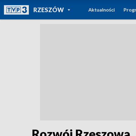
POWRÓT DO
RZESZÓW
Aktualności
Prog
TVP REGIONY
Rozwój Rzeszowa