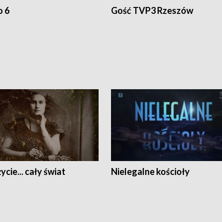
o 6
Gość TVP3 Rzeszów
ycie... cały świat
Nielegalne kościoły