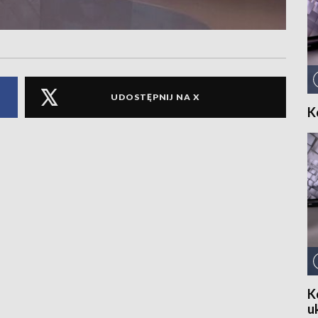
UDOSTĘPNIJ NA X
K
K
u