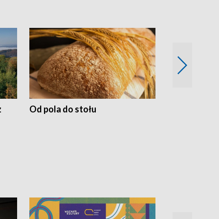
z
Od pola do stołu
50 lat ochro
przyrodnicz
Zachodnich