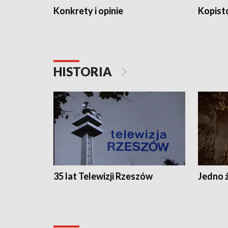
Konkrety i opinie
Kopist
HISTORIA
35 lat Telewizji Rzeszów
Jedno ż