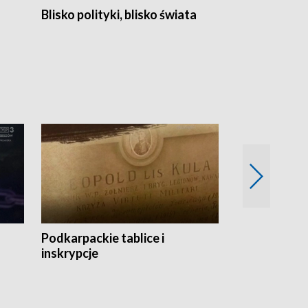
Blisko polityki, blisko świata
Popołudnie 
Podkarpackie tablice i
Szlakiem arc
inskrypcje
drewnianej