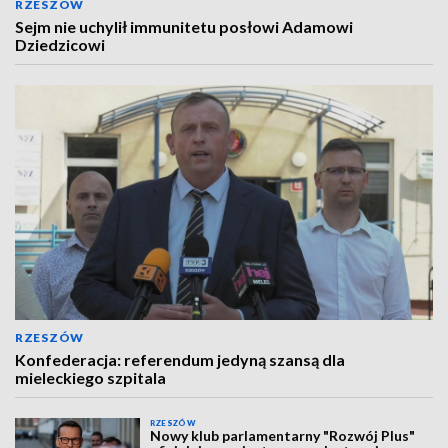
RZESZÓW
Sejm nie uchylił immunitetu posłowi Adamowi
Dziedzicowi
RZESZÓW
Konfederacja: referendum jedyną szansą dla
mieleckiego szpitala
RZESZÓW
Nowy klub parlamentarny "Rozwój Plus"