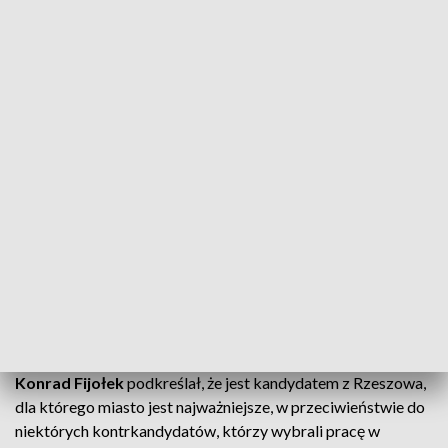
Stajemy do boju o nasze miasto - Konrad Fijołek apelował o poparcie w
wyborach
Kandydat na prezydenta Konrad Fijołek
przypominał, że do tej walki udało mu się
zmobilizować całą opozycję, wspiera go m.in. 19
rzeszowskich radnych, ale także przedstawiciele
różnych stowarzyszeń.
Konrad Fijołek
podkreślał, że jest kandydatem z Rzeszowa,
dla którego miasto jest najważniejsze, w przeciwieństwie do
niektórych kontrkandydatów, którzy wybrali pracę w