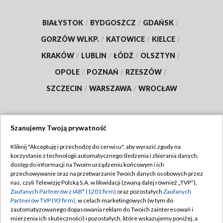
BIAŁYSTOK
/
BYDGOSZCZ
/
GDAŃSK
/
GORZÓW WLKP.
/
KATOWICE
/
KIELCE
/
KRAKÓW
/
LUBLIN
/
ŁÓDŹ
/
OLSZTYN
/
OPOLE
/
POZNAŃ
/
RZESZÓW
/
SZCZECIN
/
WARSZAWA
/
WROCŁAW
Szanujemy Twoją prywatność
Dołącz do nas:
Kliknij "Akceptuję i przechodzę do serwisu", aby wyrazić zgody na
korzystanie z technologii automatycznego śledzenia i zbierania danych,
TVP
dostęp do informacji na Twoim urządzeniu końcowym i ich
Abonament TVP
przechowywanie oraz na przetwarzanie Twoich danych osobowych przez
Regulamin TVP
nas, czyli Telewizję Polską S.A. w likwidacji (zwaną dalej również „TVP”),
Emisja w TVP
Polityka prywatności
Zaufanych Partnerów z IAB* (1201 firm)
oraz pozostałych
Zaufanych
Partnerów TVP (93 firm)
, w celach marketingowych (w tym do
Centrum informacji TVP
Moje zgody
zautomatyzowanego dopasowania reklam do Twoich zainteresowań i
mierzenia ich skuteczności) i pozostałych, które wskazujemy poniżej, a
Naziemna Telewizja Cyfrowa