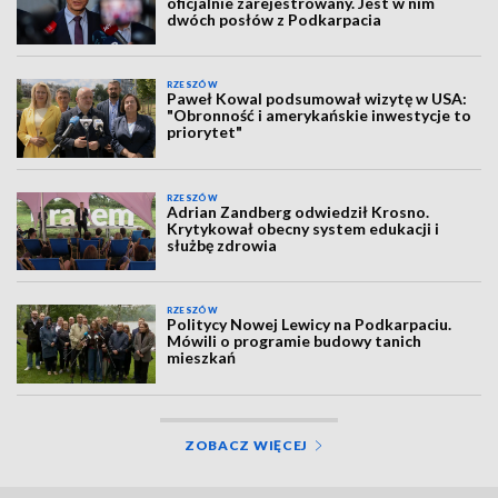
oficjalnie zarejestrowany. Jest w nim
dwóch posłów z Podkarpacia
RZESZÓW
Paweł Kowal podsumował wizytę w USA:
"Obronność i amerykańskie inwestycje to
priorytet"
RZESZÓW
Adrian Zandberg odwiedził Krosno.
Krytykował obecny system edukacji i
służbę zdrowia
RZESZÓW
Politycy Nowej Lewicy na Podkarpaciu.
Mówili o programie budowy tanich
mieszkań
ZOBACZ WIĘCEJ