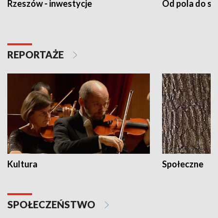
Rzeszów - inwestycje
Od pola do st
REPORTAŻE
Kultura
Społeczne
SPOŁECZEŃSTWO