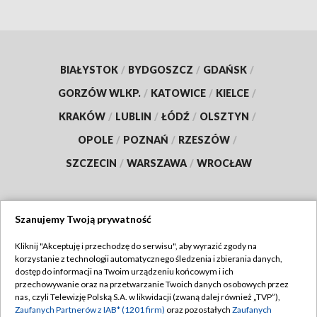
BIAŁYSTOK
/
BYDGOSZCZ
/
GDAŃSK
/
GORZÓW WLKP.
/
KATOWICE
/
KIELCE
/
KRAKÓW
/
LUBLIN
/
ŁÓDŹ
/
OLSZTYN
/
OPOLE
/
POZNAŃ
/
RZESZÓW
/
SZCZECIN
/
WARSZAWA
/
WROCŁAW
Szanujemy Twoją prywatność
Dołącz do nas:
Kliknij "Akceptuję i przechodzę do serwisu", aby wyrazić zgody na
korzystanie z technologii automatycznego śledzenia i zbierania danych,
TVP
dostęp do informacji na Twoim urządzeniu końcowym i ich
Abonament TVP
przechowywanie oraz na przetwarzanie Twoich danych osobowych przez
Regulamin TVP
nas, czyli Telewizję Polską S.A. w likwidacji (zwaną dalej również „TVP”),
Emisja w TVP
Polityka prywatności
Zaufanych Partnerów z IAB* (1201 firm)
oraz pozostałych
Zaufanych