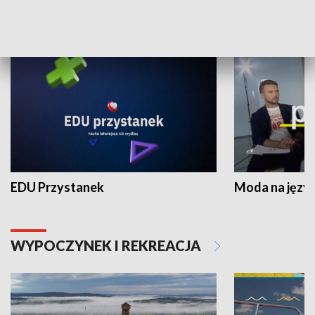
NAUKA I EDUKACJA
EDU Przystanek
Moda na język
WYPOCZYNEK I REKREACJA