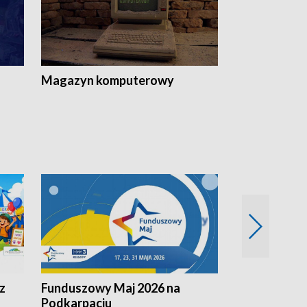
Magazyn komputerowy
z
Funduszowy Maj 2026 na
Podkarpacki
Podkarpaciu
kulinarne z h