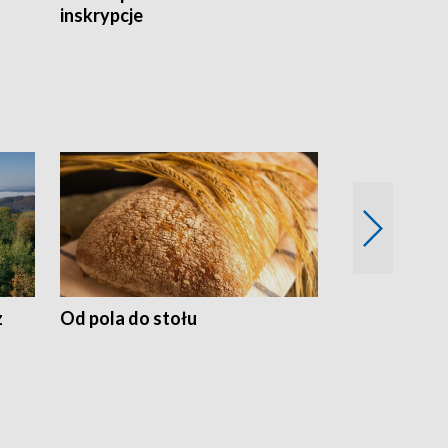
inskrypcje
drewnianej
z
Od pola do stołu
50 lat ochro
przyrodnicz
Zachodnich