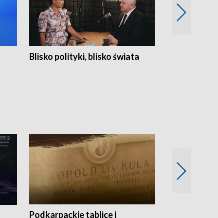
Blisko polityki, blisko świata
Popołudnie 
Podkarpackie tablice i
Szlakiem arc