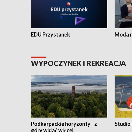
EDU Przystanek
Moda na
WYPOCZYNEK I REKREACJA
Podkarpackie horyzonty - z
Studio
góry widać więcej