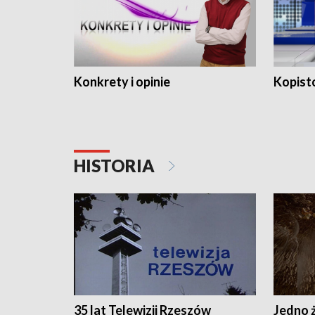
Konkrety i opinie
Kopist
HISTORIA
35 lat Telewizji Rzeszów
Jedno ż