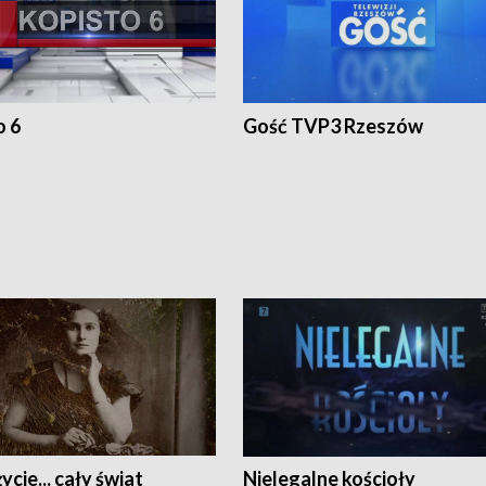
o 6
Gość TVP3 Rzeszów
ycie... cały świat
Nielegalne kościoły