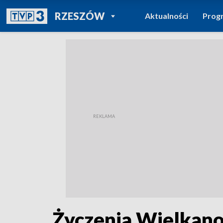
POWRÓT DO
RZESZÓW
Aktualności
Prog
TVP REGIONY
Życzenia Wielkano