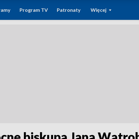
ramy
Program TV
Patronaty
Więcej
cne biskupa Jana Wątro