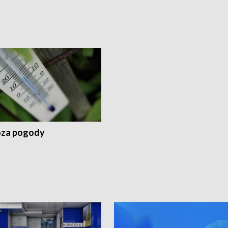
za pogody