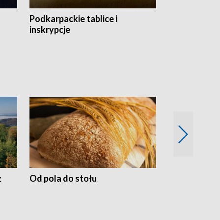
Podkarpackie tablice i
Szlakiem arc
inskrypcje
drewnianej
z
Od pola do stołu
50 lat ochro
przyrodnicz
Zachodnich