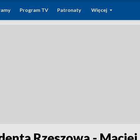
ramy
Program TV
Patronaty
Więcej
denta Rzeszowa - Macie