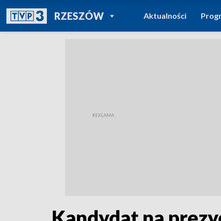
POWRÓT DO
RZESZÓW
Aktualności
Prog
TVP REGIONY
Kandydat na prezy