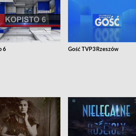
o 6
Gość TVP3 Rzeszów